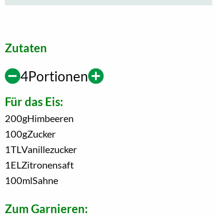
Zutaten
4
Portionen
Für das Eis:
200
g
Himbeeren
100
g
Zucker
1
TL
Vanillezucker
1
EL
Zitronensaft
100
ml
Sahne
Zum Garnieren: