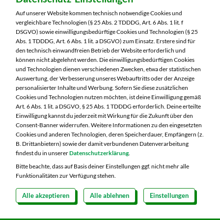
Neustadter Straße 199
Auf unserer Website kommen technisch notwendige Cookies und
96515 Sonneberg
vergleichbare Technologien (§ 25 Abs. 2 TDDDG, Art. 6 Abs. 1 lit. f
DSGVO) sowie einwilligungsbedürftige Cookies und Technologien (§ 25
Telefon:
03675 8820
Abs. 1 TDDDG, Art. 6 Abs. 1 lit. a DSGVO) zum Einsatz. Erstere sind für
den technisch einwandfreien Betrieb der Website erforderlich und
können nicht abgelehnt werden. Die einwilligungsbedürftigen Cookies
Markt ändern
und Technologien dienen verschiedenen Zwecken, etwa der statistischen
Auswertung, der Verbesserung unseres Webauftritts oder der Anzeige
Öffnungszeiten diese Woche:
personalisierter Inhalte und Werbung. Sofern Sie diese zusätzlichen
Cookies und Technologien nutzen möchten, ist deine Einwilligung gemäß
Mo:
07:00 – 20:00 Uhr
Art. 6 Abs. 1 lit. a DSGVO, § 25 Abs. 1 TDDDG erforderlich. Deine erteilte
Di:
07:00 – 20:00 Uhr
Einwilligung kannst du jederzeit mit Wirkung für die Zukunft über den
Consent-Banner widerrufen. Weitere Informationen zu den eingesetzten
Mi:
07:00 – 20:00 Uhr
Cookies und anderen Technologien, deren Speicherdauer, Empfängern (z.
Do:
07:00 – 21:00 Uhr
B. Drittanbietern) sowie der damit verbundenen Datenverarbeitung
Fr:
07:00 – 21:00 Uhr
findest du in unserer
Datenschutzerklärung
.
Sa:
07:00 – 20:00 Uhr
Bitte beachte, dass auf Basis deiner Einstellungen ggf. nicht mehr alle
Funktionalitäten zur Verfügung stehen.
Alle akzeptieren
Alle ablehnen
Einstellungen
Copyright 2026 © MARKTKAUF
Datenschutz
Impressum
Hinweisgebersystem Menschenrechte