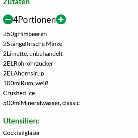
Zutaten
4
Portionen
250
g
Himbeeren
2
Stängel
frische Minze
2
Limette, unbehandelt
2
EL
Rohrohrzucker
2
EL
Ahornsirup
100
ml
Rum, weiß
Crushed Ice
500
ml
Mineralwasser, classic
Utensilien:
Cocktailgläser