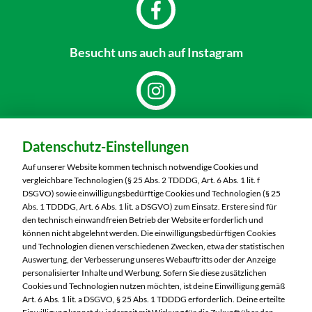
Besucht uns
auch auf Instagram
Dein Markt:
Datenschutz-Einstellungen
MARKTKAUF Sonneberg-Hönbach
Neustadter Straße 199
Auf unserer Website kommen technisch notwendige Cookies und
96515 Sonneberg
vergleichbare Technologien (§ 25 Abs. 2 TDDDG, Art. 6 Abs. 1 lit. f
DSGVO) sowie einwilligungsbedürftige Cookies und Technologien (§ 25
Telefon:
03675 8820
Abs. 1 TDDDG, Art. 6 Abs. 1 lit. a DSGVO) zum Einsatz. Erstere sind für
den technisch einwandfreien Betrieb der Website erforderlich und
können nicht abgelehnt werden. Die einwilligungsbedürftigen Cookies
Markt ändern
und Technologien dienen verschiedenen Zwecken, etwa der statistischen
Auswertung, der Verbesserung unseres Webauftritts oder der Anzeige
Öffnungszeiten diese Woche:
personalisierter Inhalte und Werbung. Sofern Sie diese zusätzlichen
Cookies und Technologien nutzen möchten, ist deine Einwilligung gemäß
Mo:
07:00 – 20:00 Uhr
Art. 6 Abs. 1 lit. a DSGVO, § 25 Abs. 1 TDDDG erforderlich. Deine erteilte