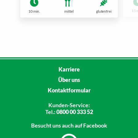
15 
10 min.
mittel
glutenfrei
Karriere
Über uns
Kontaktformular
Kunden-Service:
Tel.:
0800 00 333 52
Besucht uns
auch auf Facebook