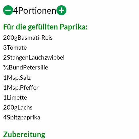
4
Portionen
Für die gefüllten Paprika:
200
g
Basmati-Reis
3
Tomate
2
Stangen
Lauchzwiebel
1/2
Bund
Petersilie
1
Msp.
Salz
1
Msp.
Pfeffer
1
Limette
200
g
Lachs
4
Spitzpaprika
Zubereitung