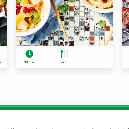
i
30 min.
leicht
Service:
Dein Markt:
0 00 333 52
MARKTKAUF Sonneberg-H