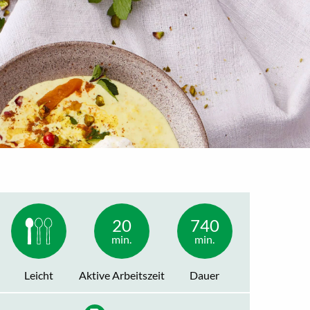
20
740
min.
min.
Leicht
Aktive Arbeitszeit
Dauer