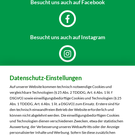
Besucht uns
auch auf Facebook
Besucht uns
auch auf Instagram
Dein Markt:
Datenschutz-Einstellungen
MARKTKAUF Sonneberg-Hönbach
Neustadter Straße 199
Auf unserer Website kommen technisch notwendige Cookies und
96515 Sonneberg
vergleichbare Technologien (§ 25 Abs. 2 TDDDG, Art. 6 Abs. 1 lit. f
DSGVO) sowie einwilligungsbedürftige Cookies und Technologien (§ 25
Telefon:
03675 8820
Abs. 1 TDDDG, Art. 6 Abs. 1 lit. a DSGVO) zum Einsatz. Erstere sind für
den technisch einwandfreien Betrieb der Website erforderlich und
können nicht abgelehnt werden. Die einwilligungsbedürftigen Cookies
Markt ändern
und Technologien dienen verschiedenen Zwecken, etwa der statistischen
Auswertung, der Verbesserung unseres Webauftritts oder der Anzeige
Öffnungszeiten diese Woche:
personalisierter Inhalte und Werbung. Sofern Sie diese zusätzlichen