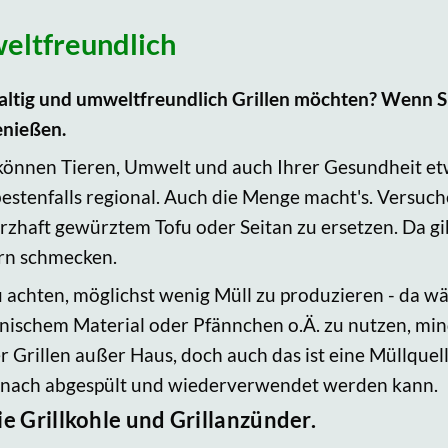
weltfreundlich
haltig und umweltfreundlich Grillen möchten? Wenn S
enießen.
ie können Tieren, Umwelt und auch Ihrer Gesundheit e
estenfalls regional. Auch die Menge macht's. Versuche
rzhaft gewürztem Tofu oder Seitan zu ersetzen. Da gi
ern schmecken.
zu achten, möglichst wenig Müll zu produzieren - da 
anischem Material oder Pfännchen o.Ä. zu nutzen, mi
er Grillen außer Haus, doch auch das ist eine Müllquel
danach abgespült und wiederverwendet werden kann.
ie Grillkohle und Grillanzünder.