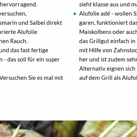
 hervorragend.
sieht klasse aus und m
versuchen,
Alufolie adé - wollen 
smarin und Salbei direkt
garen, funktioniert da
rierte Alufolie
Maiskolbens oder auch
chen Rauch.
das Grillgut einfach i
und das fast fertige
mit Hilfe von Zahnsto
 - das soll für ein super
her und ist zudem seh
Alternativ eignen sic
Versuchen Sie es mal mit
auf dem Grill als Alufo