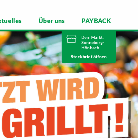
tuelles
Über uns
PAYBACK
Dein Markt:
Sonneberg-
Hönbach
Heute bis
Steckbrief
21 Uhr geöffnet
Telefonnummer
03675 8820
Neustadter Straße 199
96515 Sonneberg
Markt ändern