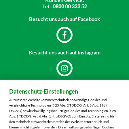
Kunden-Service:
Tel.:
0800 00 333 52
Besucht uns
auch auf Facebook
Besucht uns
auch auf Instagram
Dein Markt:
Datenschutz-Einstellungen
MARKTKAUF Sonneberg-Hönbach
Neustadter Straße 199
Auf unserer Website kommen technisch notwendige Cookies und
96515 Sonneberg
vergleichbare Technologien (§ 25 Abs. 2 TDDDG, Art. 6 Abs. 1 lit. f
DSGVO) sowie einwilligungsbedürftige Cookies und Technologien (§ 25
Telefon:
03675 8820
Abs. 1 TDDDG, Art. 6 Abs. 1 lit. a DSGVO) zum Einsatz. Erstere sind für
den technisch einwandfreien Betrieb der Website erforderlich und
können nicht abgelehnt werden. Die einwilligungsbedürftigen Cookies