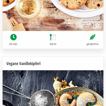
20 min.
leicht
glutenfrei
Vegane Vanillekipferl