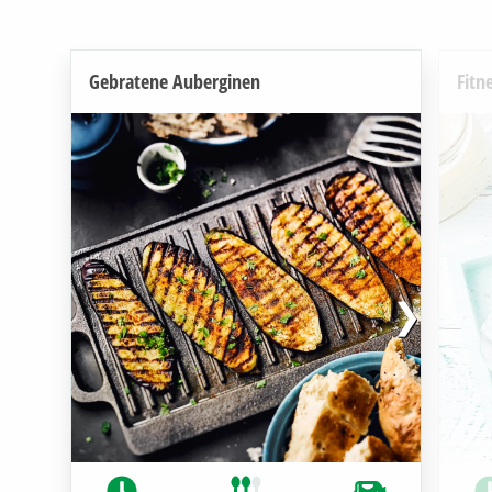
Gebratene Auberginen
Fitn