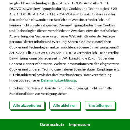
vergleichbare Technologien (§ 25 Abs. 2 TDDDG, Art. 6 Abs. 1 lit. f
diszipliniert am Ball zu bleiben und sie in die Tat
DSGVO) sowie einwilligungsbedürftige Cookies und Technologien (§ 25
Abs. 1 TDDDG, Art. 6 Abs. 1 lit. a DSGVO) zum Einsatz. Erstere sind für
umzusetzen. Eine Hilfestellung, um seine Ziele
den technisch einwandfreien Betrieb der Website erforderlich und
effektiver zu erreichen kommt aus der Welt des
können nicht abgelehnt werden. Die einwilligungsbedürftigen Cookies
und Technologien dienen verschiedenen Zwecken, etwa der statistischen
Projektmanagements und nennt sich „SMART-
Auswertung, der Verbesserung unseres Webauftritts oder der Anzeige
personalisierter Inhalte und Werbung. Sofern Sie diese zusätzlichen
Formel“. „SMART“ steht dabei nicht nur für das
Cookies und Technologien nutzen möchten, ist deine Einwilligung gemäß
englische Wort für „klug“, sondern für fünf
Art. 6 Abs. 1 lit. a DSGVO, § 25 Abs. 1 TDDDG erforderlich. Deine erteilte
Einwilligung kannst du jederzeit mit Wirkung für die Zukunft über den
Eigenschaften, die unsere selbst gesetzten Ziele
Consent-Banner widerrufen. Weitere Informationen zu den eingesetzten
aufweisen sollten:
Cookies und anderen Technologien, deren Speicherdauer, Empfängern (z.
B. Drittanbietern) sowie der damit verbundenen Datenverarbeitung
findest du in unserer
Datenschutzerklärung
.
Bitte beachte, dass auf Basis deiner Einstellungen ggf. nicht mehr alle
Funktionalitäten zur Verfügung stehen.
Alle akzeptieren
Alle ablehnen
Einstellungen
Datenschutz
Impressum