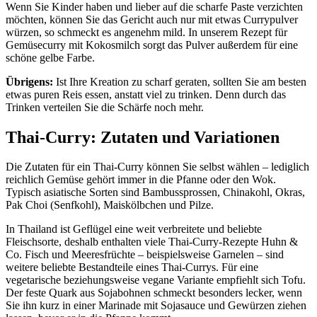
Wenn Sie Kinder haben und lieber auf die scharfe Paste verzichten
möchten, können Sie das Gericht auch nur mit etwas Currypulver
würzen, so schmeckt es angenehm mild. In unserem Rezept für
Gemüsecurry mit Kokosmilch sorgt das Pulver außerdem für eine
schöne gelbe Farbe.
Übrigens:
Ist Ihre Kreation zu scharf geraten, sollten Sie am besten
etwas puren Reis essen, anstatt viel zu trinken. Denn durch das
Trinken verteilen Sie die Schärfe noch mehr.
Thai-Curry: Zutaten und Variationen
Die Zutaten für ein Thai-Curry können Sie selbst wählen – lediglich
reichlich Gemüse gehört immer in die Pfanne oder den Wok.
Typisch asiatische Sorten sind Bambussprossen, Chinakohl, Okras,
Pak Choi (Senfkohl), Maiskölbchen und Pilze.
In Thailand ist Geflügel eine weit verbreitete und beliebte
Fleischsorte, deshalb enthalten viele Thai-Curry-Rezepte Huhn &
Co. Fisch und Meeresfrüchte – beispielsweise Garnelen – sind
weitere beliebte Bestandteile eines Thai-Currys. Für eine
vegetarische beziehungsweise vegane Variante empfiehlt sich Tofu.
Der feste Quark aus Sojabohnen schmeckt besonders lecker, wenn
Sie ihn kurz in einer Marinade mit Sojasauce und Gewürzen ziehen