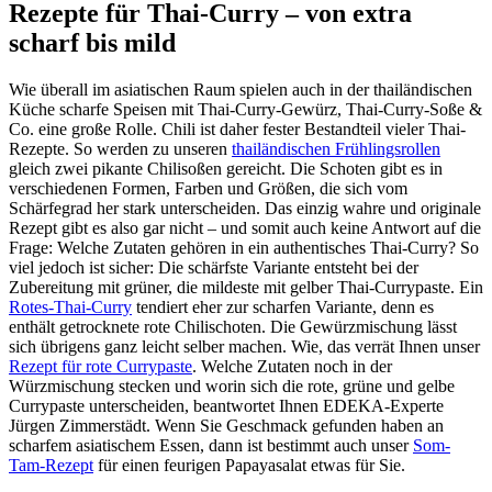
Rezepte für Thai-Curry – von extra
scharf bis mild
Wie überall im asiatischen Raum spielen auch in der thailändischen
Küche scharfe Speisen mit Thai-Curry-Gewürz, Thai-Curry-Soße &
Co. eine große Rolle. Chili ist daher fester Bestandteil vieler Thai-
Rezepte. So werden zu unseren
thailändischen Frühlingsrollen
gleich zwei pikante Chilisoßen gereicht. Die Schoten gibt es in
verschiedenen Formen, Farben und Größen, die sich vom
Schärfegrad her stark unterscheiden. Das einzig wahre und originale
Rezept gibt es also gar nicht – und somit auch keine Antwort auf die
Frage: Welche Zutaten gehören in ein authentisches Thai-Curry? So
viel jedoch ist sicher: Die schärfste Variante entsteht bei der
Zubereitung mit grüner, die mildeste mit gelber Thai-Currypaste. Ein
Rotes-Thai-Curry
tendiert eher zur scharfen Variante, denn es
enthält getrocknete rote Chilischoten. Die Gewürzmischung lässt
sich übrigens ganz leicht selber machen. Wie, das verrät Ihnen unser
Rezept für rote Currypaste
. Welche Zutaten noch in der
Würzmischung stecken und worin sich die rote, grüne und gelbe
Currypaste unterscheiden, beantwortet Ihnen EDEKA-Experte
Jürgen Zimmerstädt. Wenn Sie Geschmack gefunden haben an
scharfem asiatischem Essen, dann ist bestimmt auch unser
Som-
Tam-Rezept
für einen feurigen Papayasalat etwas für Sie.