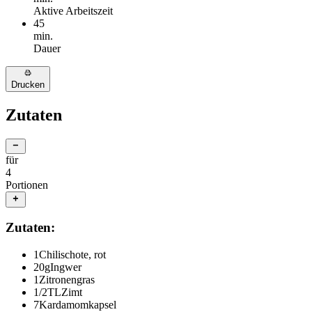
Aktive Arbeitszeit
45
min.
Dauer
Drucken
Zutaten
für
4
Portionen
Zutaten:
1
Chilischote, rot
20
g
Ingwer
1
Zitronengras
1/2
TL
Zimt
7
Kardamomkapsel