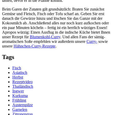
lassen, bevor er in die Pfanne kommt.
Beim Garen der Zutaten gilt grundsätzlich: Braten Sie zunächst
Gemüse und Fleisch, Fisch oder Tofu scharf an. Geben Sie erst
danach die Gewürze hinzu und löschen Sie das Ganze mit der
Kokosmilch ab. Anschließend alles nur noch kurz aufkochen oder
ein paar Minuten köcheln – fertig ist ein herrlich würziges Essen!
Apropos würzig: Einen Ausflug in die indische Küche bietet Ihnen
unser Rezept für
Blumenkohl-Curry
. Und allen Fans der sämig-
aromatischen Soße empfehlen wir außerdem unsere
Curry-
sowie
unsere
Hähnchen-Curry-Rezepte
.
Tags
Fisch
Asiatisch
Herbst
Rezeptvideo
Thailändisch
Ingwer
Kurkuma
Frühling
Austernpilze
Garnelen
Zitronengras