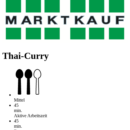
Thai-Curry
Mittel
45
min.
Aktive Arbeitszeit
45
min.