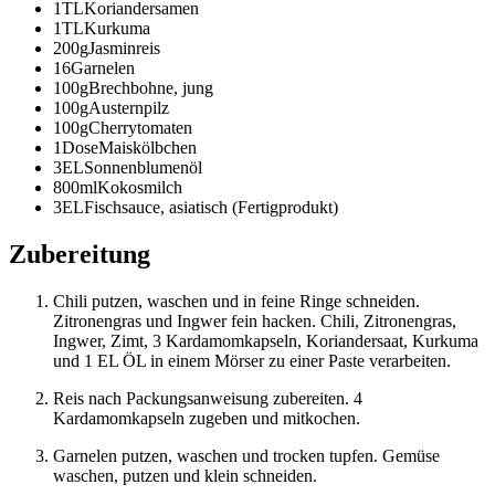
1
TL
Koriandersamen
1
TL
Kurkuma
200
g
Jasminreis
16
Garnelen
100
g
Brechbohne, jung
100
g
Austernpilz
100
g
Cherrytomaten
1
Dose
Maiskölbchen
3
EL
Sonnenblumenöl
800
ml
Kokosmilch
3
EL
Fischsauce, asiatisch (Fertigprodukt)
Zubereitung
Chili putzen, waschen und in feine Ringe schneiden.
Zitronengras und Ingwer fein hacken. Chili, Zitronengras,
Ingwer, Zimt, 3 Kardamomkapseln, Koriandersaat, Kurkuma
und 1 EL ÖL in einem Mörser zu einer Paste verarbeiten.
Reis nach Packungsanweisung zubereiten. 4
Kardamomkapseln zugeben und mitkochen.
Garnelen putzen, waschen und trocken tupfen. Gemüse
waschen, putzen und klein schneiden.