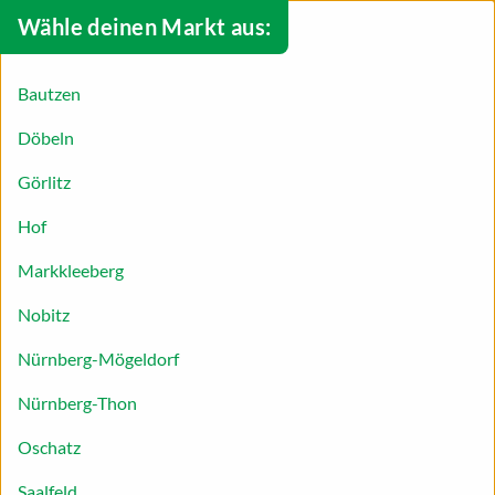
Wähle deinen Markt aus:
Bautzen
Döbeln
Görlitz
Hof
Markkleeberg
Nobitz
Nürnberg-Mögeldorf
Nürnberg-Thon
Quittenbrot
Oschatz
In Lateinamerika, Spanien und Portugal gilt
Saalfeld