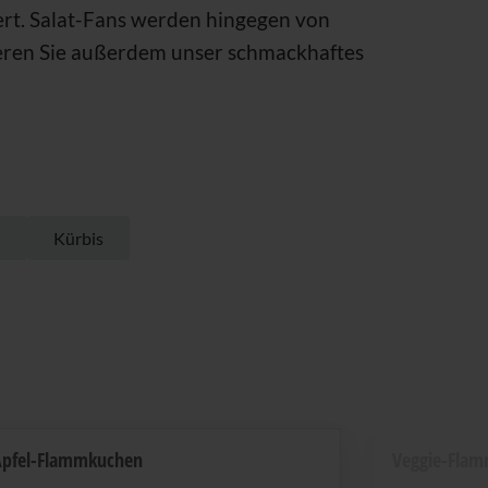
iert. Salat-Fans werden hingegen von
ieren Sie außerdem unser schmackhaftes
n
Kürbis
Apfel-Flammkuchen
Veggie-Fla