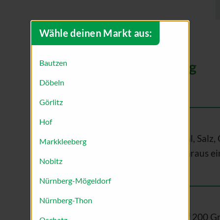
Wähle deinen Markt aus:
Bautzen
Zubereitung
Döbeln
Görlitz
Hof
Für den Teig, Mehl, Salz
Markkleeberg
verkneten und daraus ei
Nobitz
Nürnberg-Mögeldorf
Nürnberg-Thon
Den Backofen auf 200 Gr
Oschatz