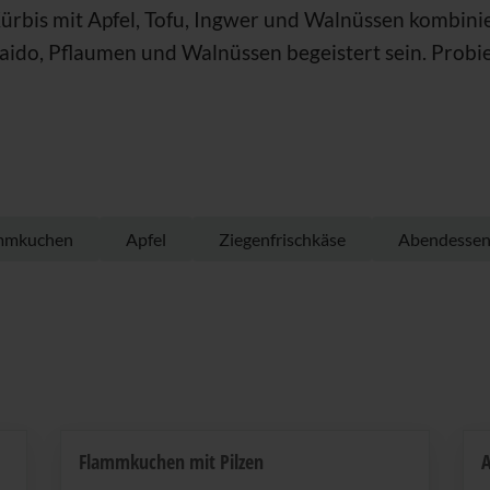
Kürbis mit Apfel, Tofu, Ingwer und Walnüssen kombin
aido, Pflaumen und Walnüssen begeistert sein. Prob
mmkuchen
Apfel
Ziegenfrischkäse
Abendesse
Flammkuchen mit Pilzen