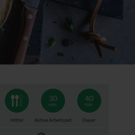
30
40
min.
min.
Mittel
Aktive Arbeitszeit
Dauer