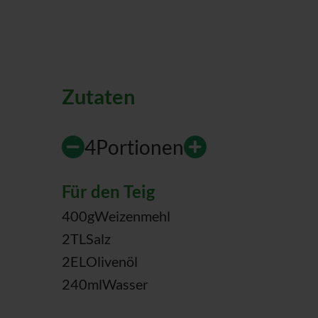
Zutaten
4
Portionen
Für den Teig
400
g
Weizenmehl
2
TL
Salz
2
EL
Olivenöl
240
ml
Wasser