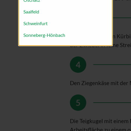
Saalfeld
Schweinfurt
Sonneberg-Hönbach
Den Apfel und den Kürbi
der Zwiebel in feine Stre
Den Ziegenkäse mit der M
Die Teigkugel mit einem
Arbeitsfläche zu einem o