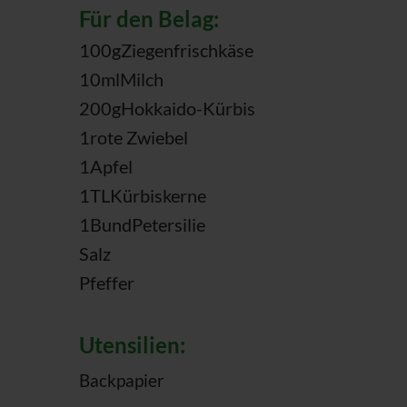
Für den Belag:
100
g
Ziegenfrischkäse
10
ml
Milch
200
g
Hokkaido-Kürbis
1
rote Zwiebel
1
Apfel
1
TL
Kürbiskerne
1
Bund
Petersilie
Salz
Pfeffer
Utensilien:
Backpapier