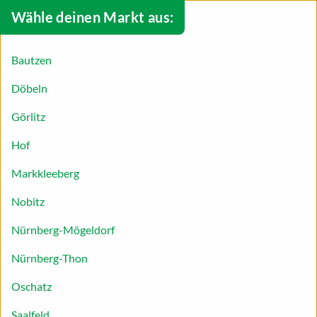
Wähle deinen Markt aus:
Bautzen
Döbeln
Görlitz
Hof
Markkleeberg
Nobitz
Nürnberg-Mögeldorf
Nürnberg-Thon
Grüner Salat mit Gorgonzola
Oschatz
Sommerlich leichter Genuss: Probieren Sie unser
Saalfeld