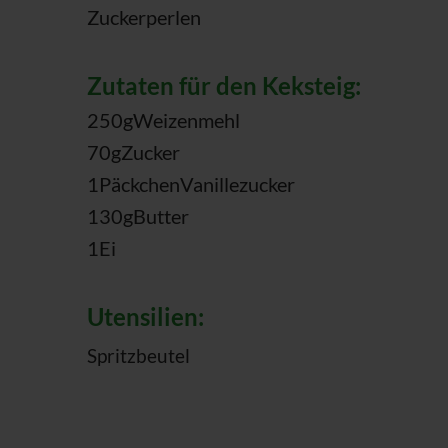
Zuckerperlen
Zutaten für den Keksteig:
250
g
Weizenmehl
70
g
Zucker
1
Päckchen
Vanillezucker
130
g
Butter
1
Ei
Utensilien:
Spritzbeutel