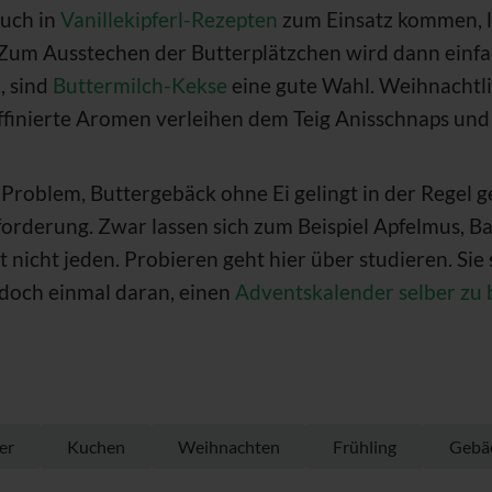
auch in
Vanillekipferl-Rezepten
zum Einsatz kommen, l
 Zum Ausstechen der Butterplätzchen wird dann einfac
, sind
Buttermilch-Kekse
eine gute Wahl. Weihnachtl
finierte Aromen verleihen dem Teig Anisschnaps und 
 Problem, Buttergebäck ohne Ei gelingt in der Regel g
forderung. Zwar lassen sich zum Beispiel Apfelmus, B
icht jeden. Probieren geht hier über studieren. Sie
 doch einmal daran, einen
Adventskalender selber zu 
er
Kuchen
Weihnachten
Frühling
Gebä