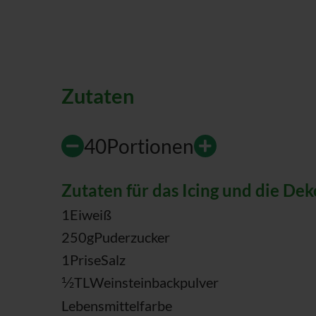
Zutaten
40
Portionen
Zutaten für das Icing und die Dek
1
Eiweiß
250
g
Puderzucker
1
Prise
Salz
1/2
TL
Weinsteinbackpulver
Lebensmittelfarbe