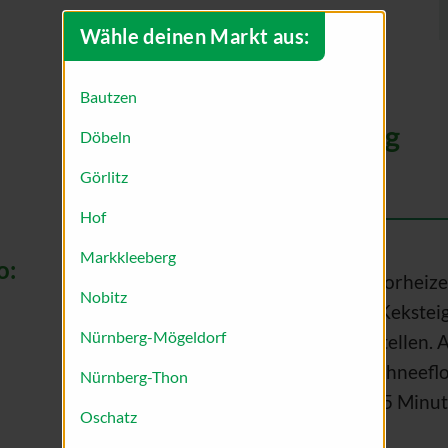
Wähle deinen Markt aus:
Bautzen
Zubereitung
Döbeln
Görlitz
Hof
Markkleeberg
o:
Ofen auf 180°C vorheizen
Nobitz
Butter zu einem Keksteig
Nürnberg-Mögeldorf
30 Minuten kaltstellen. 
Tannenbäume, Schneefl
Nürnberg-Thon
ausstechen. 10-15 Minut
Oschatz