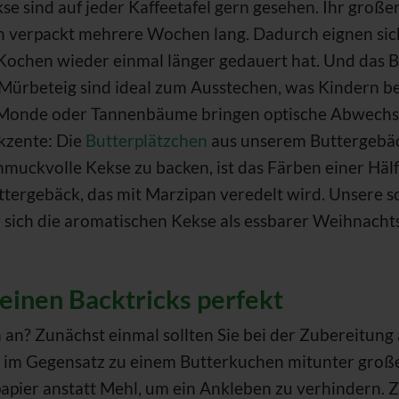
 sind auf jeder Kaffeetafel gern gesehen. Ihr großer 
en verpackt mehrere Wochen lang. Dadurch eignen sich
 Kochen wieder einmal länger gedauert hat. Und das 
 Mürbeteig sind ideal zum Ausstechen, was Kindern be
 Monde oder Tannenbäume bringen optische Abwechs
kzente: Die
Butterplätzchen
aus unserem Buttergebäc
muckvolle Kekse zu backen, ist das Färben einer Hälft
uttergebäck, das mit Marzipan veredelt wird. Unsere
 sich die aromatischen Kekse als essbarer Weihnac
leinen Backtricks perfekt
n? Zunächst einmal sollten Sie bei der Zubereitung 
 im Gegensatz zu einem Butterkuchen mitunter groß
papier anstatt Mehl, um ein Ankleben zu verhindern. 