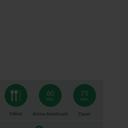
60
75
min.
min.
Mittel
Aktive Arbeitszeit
Dauer