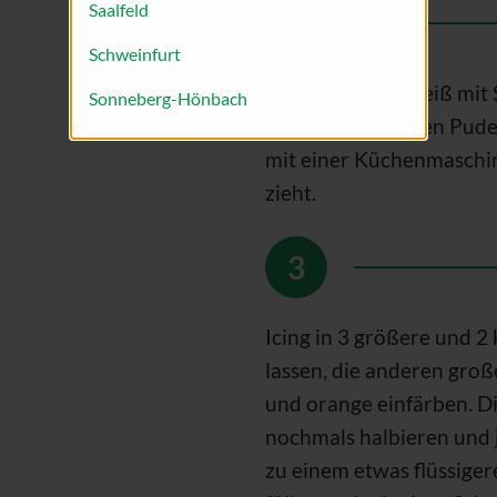
Saalfeld
Schweinfurt
Für das Icing Eiweiß mit
Sonneberg-Hönbach
Nach und nach den Puder
mit einer Küchenmaschin
zieht.
Icing in 3 größere und 2 
lassen, die anderen groß
und orange einfärben. Di
nochmals halbieren und j
zu einem etwas flüssigere