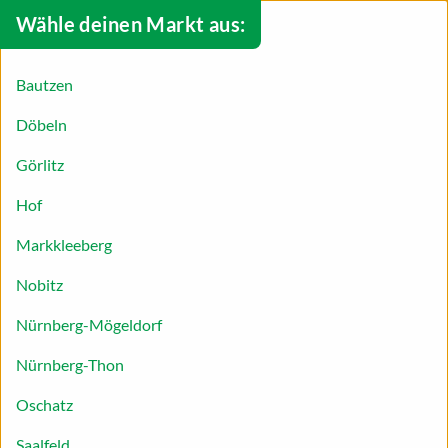
Wähle deinen Markt aus:
Bautzen
Döbeln
Görlitz
Hof
Markkleeberg
Nobitz
Nürnberg-Mögeldorf
Nürnberg-Thon
Apfelstrudel
Oschatz
Apfelstrudel-Rezept – ein Stück
Saalfeld