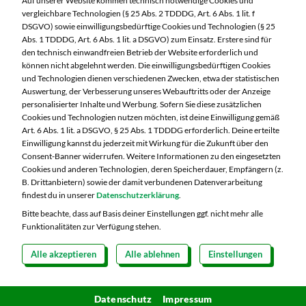
Auf unserer Website kommen technisch notwendige Cookies und
90425 Nürnberg
vergleichbare Technologien (§ 25 Abs. 2 TDDDG, Art. 6 Abs. 1 lit. f
DSGVO) sowie einwilligungsbedürftige Cookies und Technologien (§ 25
Telefon:
0911 93460
Abs. 1 TDDDG, Art. 6 Abs. 1 lit. a DSGVO) zum Einsatz. Erstere sind für
den technisch einwandfreien Betrieb der Website erforderlich und
können nicht abgelehnt werden. Die einwilligungsbedürftigen Cookies
Markt ändern
und Technologien dienen verschiedenen Zwecken, etwa der statistischen
Auswertung, der Verbesserung unseres Webauftritts oder der Anzeige
Öffnungszeiten diese Woche:
personalisierter Inhalte und Werbung. Sofern Sie diese zusätzlichen
Cookies und Technologien nutzen möchten, ist deine Einwilligung gemäß
Mo:
07:00 – 20:00 Uhr
Art. 6 Abs. 1 lit. a DSGVO, § 25 Abs. 1 TDDDG erforderlich. Deine erteilte
Di:
07:00 – 20:00 Uhr
Einwilligung kannst du jederzeit mit Wirkung für die Zukunft über den
Consent-Banner widerrufen. Weitere Informationen zu den eingesetzten
Mi:
07:00 – 20:00 Uhr
Cookies und anderen Technologien, deren Speicherdauer, Empfängern (z.
Do:
07:00 – 20:00 Uhr
B. Drittanbietern) sowie der damit verbundenen Datenverarbeitung
Fr:
07:00 – 20:00 Uhr
findest du in unserer
Datenschutzerklärung
.
Sa:
07:00 – 20:00 Uhr
Bitte beachte, dass auf Basis deiner Einstellungen ggf. nicht mehr alle
Funktionalitäten zur Verfügung stehen.
Alle akzeptieren
Alle ablehnen
Einstellungen
Copyright 2026 © MARKTKAUF
Datenschutz
Impressum
Hinweisgebersystem Menschenrechte
Datenschutz
Cookie-Einstellungen
Impressum