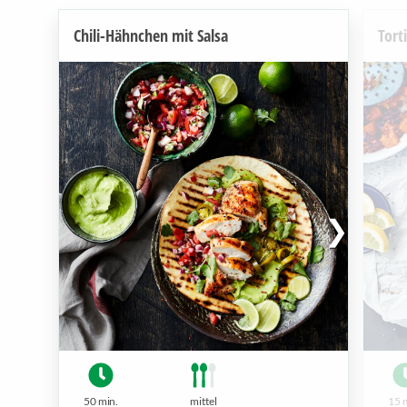
Chili-Hähnchen mit Salsa
Tort
50 min.
mittel
15 