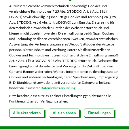
Wilhelmshavener Straße 15
Auf unserer Website kommen technisch notwendige Cookies und
90425 Nürnberg
vergleichbare Technologien (§ 25 Abs. 2 TDDDG, Art. 6 Abs. 1 lit. f
DSGVO) sowie einwilligungsbedürftige Cookies und Technologien (§ 25
Telefon:
0911 93460
Abs. 1 TDDDG, Art. 6 Abs. 1 lit. a DSGVO) zum Einsatz. Erstere sind für
den technisch einwandfreien Betrieb der Website erforderlich und
können nicht abgelehnt werden. Die einwilligungsbedürftigen Cookies
Markt ändern
und Technologien dienen verschiedenen Zwecken, etwa der statistischen
Auswertung, der Verbesserung unseres Webauftritts oder der Anzeige
Öffnungszeiten diese Woche:
personalisierter Inhalte und Werbung. Sofern Sie diese zusätzlichen
Cookies und Technologien nutzen möchten, ist deine Einwilligung gemäß
Mo:
07:00 – 20:00 Uhr
Art. 6 Abs. 1 lit. a DSGVO, § 25 Abs. 1 TDDDG erforderlich. Deine erteilte
Di:
07:00 – 20:00 Uhr
Einwilligung kannst du jederzeit mit Wirkung für die Zukunft über den
Consent-Banner widerrufen. Weitere Informationen zu den eingesetzten
Mi:
07:00 – 20:00 Uhr
Cookies und anderen Technologien, deren Speicherdauer, Empfängern (z.
Do:
07:00 – 20:00 Uhr
B. Drittanbietern) sowie der damit verbundenen Datenverarbeitung
Fr:
07:00 – 20:00 Uhr
findest du in unserer
Datenschutzerklärung
.
Sa:
07:00 – 20:00 Uhr
Bitte beachte, dass auf Basis deiner Einstellungen ggf. nicht mehr alle
Funktionalitäten zur Verfügung stehen.
Alle akzeptieren
Alle ablehnen
Einstellungen
Copyright 2026 © MARKTKAUF
Datenschutz
Impressum
Hinweisgebersystem Menschenrechte