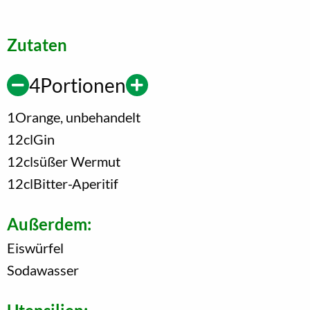
Zutaten
4
Portionen
1
Orange, unbehandelt
12
cl
Gin
12
cl
süßer Wermut
12
cl
Bitter-Aperitif
Außerdem:
Eiswürfel
Sodawasser