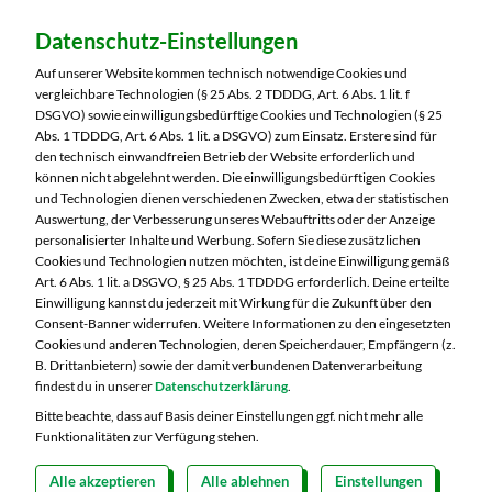
Dein Markt:
Datenschutz-Einstellungen
MARKTKAUF Nürnberg-Thon
Wilhelmshavener Straße 15
Auf unserer Website kommen technisch notwendige Cookies und
90425 Nürnberg
vergleichbare Technologien (§ 25 Abs. 2 TDDDG, Art. 6 Abs. 1 lit. f
DSGVO) sowie einwilligungsbedürftige Cookies und Technologien (§ 25
Telefon:
0911 93460
Abs. 1 TDDDG, Art. 6 Abs. 1 lit. a DSGVO) zum Einsatz. Erstere sind für
den technisch einwandfreien Betrieb der Website erforderlich und
können nicht abgelehnt werden. Die einwilligungsbedürftigen Cookies
Markt ändern
und Technologien dienen verschiedenen Zwecken, etwa der statistischen
Auswertung, der Verbesserung unseres Webauftritts oder der Anzeige
Öffnungszeiten diese Woche:
personalisierter Inhalte und Werbung. Sofern Sie diese zusätzlichen
Cookies und Technologien nutzen möchten, ist deine Einwilligung gemäß
Mo:
07:00 – 20:00 Uhr
Art. 6 Abs. 1 lit. a DSGVO, § 25 Abs. 1 TDDDG erforderlich. Deine erteilte
Di:
07:00 – 20:00 Uhr
Einwilligung kannst du jederzeit mit Wirkung für die Zukunft über den
Consent-Banner widerrufen. Weitere Informationen zu den eingesetzten
Mi:
07:00 – 20:00 Uhr
Cookies und anderen Technologien, deren Speicherdauer, Empfängern (z.
Do:
07:00 – 20:00 Uhr
B. Drittanbietern) sowie der damit verbundenen Datenverarbeitung
Fr:
07:00 – 20:00 Uhr
findest du in unserer
Datenschutzerklärung
.
Sa:
07:00 – 20:00 Uhr
Bitte beachte, dass auf Basis deiner Einstellungen ggf. nicht mehr alle
Funktionalitäten zur Verfügung stehen.
Alle akzeptieren
Alle ablehnen
Einstellungen