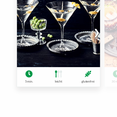
5 min.
leicht
glutenfrei
30 