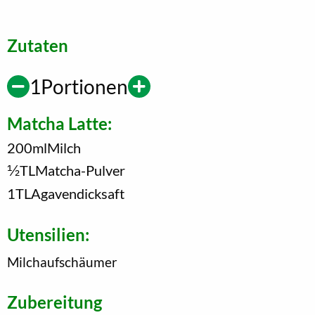
Zutaten
1
Portionen
Matcha Latte:
200
ml
Milch
1/2
TL
Matcha-Pulver
1
TL
Agavendicksaft
Utensilien:
Milchaufschäumer
Zubereitung