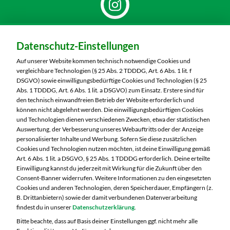
Dein Markt:
Datenschutz-Einstellungen
MARKTKAUF Nürnberg-Thon
Wilhelmshavener Straße 15
Auf unserer Website kommen technisch notwendige Cookies und
90425 Nürnberg
vergleichbare Technologien (§ 25 Abs. 2 TDDDG, Art. 6 Abs. 1 lit. f
DSGVO) sowie einwilligungsbedürftige Cookies und Technologien (§ 25
Telefon:
0911 93460
Abs. 1 TDDDG, Art. 6 Abs. 1 lit. a DSGVO) zum Einsatz. Erstere sind für
den technisch einwandfreien Betrieb der Website erforderlich und
können nicht abgelehnt werden. Die einwilligungsbedürftigen Cookies
Markt ändern
und Technologien dienen verschiedenen Zwecken, etwa der statistischen
Auswertung, der Verbesserung unseres Webauftritts oder der Anzeige
Öffnungszeiten diese Woche:
personalisierter Inhalte und Werbung. Sofern Sie diese zusätzlichen
Cookies und Technologien nutzen möchten, ist deine Einwilligung gemäß
Mo:
07:00 – 20:00 Uhr
Art. 6 Abs. 1 lit. a DSGVO, § 25 Abs. 1 TDDDG erforderlich. Deine erteilte
Di:
07:00 – 20:00 Uhr
Einwilligung kannst du jederzeit mit Wirkung für die Zukunft über den
Consent-Banner widerrufen. Weitere Informationen zu den eingesetzten
Mi:
07:00 – 20:00 Uhr
Cookies und anderen Technologien, deren Speicherdauer, Empfängern (z.
Do:
07:00 – 20:00 Uhr
B. Drittanbietern) sowie der damit verbundenen Datenverarbeitung
Fr:
07:00 – 20:00 Uhr
findest du in unserer
Datenschutzerklärung
.
Sa:
Geschlossen
Bitte beachte, dass auf Basis deiner Einstellungen ggf. nicht mehr alle