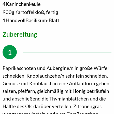
4
Kaninchenkeule
900
g
Kartoffelkloß, fertig
1
Handvoll
Basilikum-Blatt
Zubereitung
Paprikaschoten und Aubergine/n in große Würfel
schneiden. Knoblauchzehe/n sehr fein schneiden.
Gemüse mit Knoblauch in eine Auflaufform geben,
salzen, pfeffern, gleichmäßig mit Honig beträufeln
und abschließend die Thymianblättchen und die
Hälfte des Öls darüber verteilen. Zitronengras
waagerecht vierteln und zum Gemüse geben.