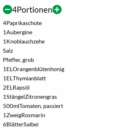
4
Portionen
4
Paprikaschote
1
Aubergine
1
Knoblauchzehe
Salz
Pfeffer, grob
1
EL
Orangenblütenhonig
1
EL
Thymianblatt
2
EL
Rapsöl
1
Stängel
Zitronengras
500
ml
Tomaten, passiert
1
Zweig
Rosmarin
6
Blätter
Salbei