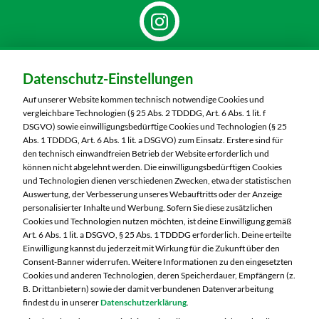
Dein Markt:
Datenschutz-Einstellungen
MARKTKAUF Nürnberg-Thon
Wilhelmshavener Straße 15
Auf unserer Website kommen technisch notwendige Cookies und
90425 Nürnberg
vergleichbare Technologien (§ 25 Abs. 2 TDDDG, Art. 6 Abs. 1 lit. f
DSGVO) sowie einwilligungsbedürftige Cookies und Technologien (§ 25
Telefon:
0911 93460
Abs. 1 TDDDG, Art. 6 Abs. 1 lit. a DSGVO) zum Einsatz. Erstere sind für
den technisch einwandfreien Betrieb der Website erforderlich und
können nicht abgelehnt werden. Die einwilligungsbedürftigen Cookies
Markt ändern
und Technologien dienen verschiedenen Zwecken, etwa der statistischen
Auswertung, der Verbesserung unseres Webauftritts oder der Anzeige
Öffnungszeiten diese Woche:
personalisierter Inhalte und Werbung. Sofern Sie diese zusätzlichen
Cookies und Technologien nutzen möchten, ist deine Einwilligung gemäß
Mo:
07:00 – 20:00 Uhr
Art. 6 Abs. 1 lit. a DSGVO, § 25 Abs. 1 TDDDG erforderlich. Deine erteilte
Di:
07:00 – 20:00 Uhr
Einwilligung kannst du jederzeit mit Wirkung für die Zukunft über den
Consent-Banner widerrufen. Weitere Informationen zu den eingesetzten
Mi:
07:00 – 20:00 Uhr
Cookies und anderen Technologien, deren Speicherdauer, Empfängern (z.
Do:
07:00 – 20:00 Uhr
B. Drittanbietern) sowie der damit verbundenen Datenverarbeitung
Fr:
07:00 – 20:00 Uhr
findest du in unserer
Datenschutzerklärung
.
Sa:
07:00 – 20:00 Uhr