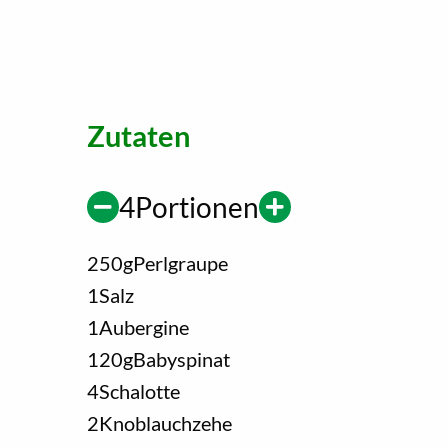
Zutaten
4
Portionen
250
g
Perlgraupe
1
Salz
1
Aubergine
120
g
Babyspinat
4
Schalotte
2
Knoblauchzehe