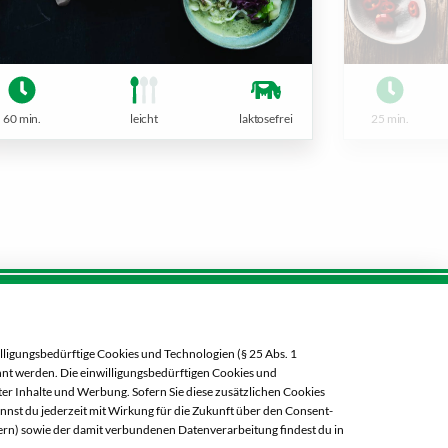
60 min.
leicht
laktosefrei
25 min.
Öffnungszeiten diese Woche:
on
lligungsbedürftige Cookies und Technologien (§ 25 Abs. 1
Mo:
07:00 – 20:00 Uhr
ehnt werden. Die einwilligungsbedürftigen Cookies und
Di:
07:00 – 20:00 Uhr
er Inhalte und Werbung. Sofern Sie diese zusätzlichen Cookies
annst du jederzeit mit Wirkung für die Zukunft über den Consent-
Mi:
07:00 – 20:00 Uhr
ern) sowie der damit verbundenen Datenverarbeitung findest du in
Do:
07:00 – 20:00 Uhr