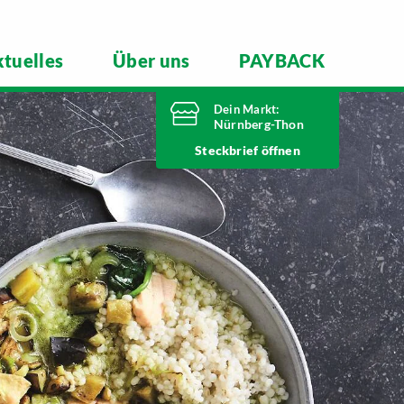
tuelles
Über uns
PAYBACK
Dein Markt:
Nürnberg-Thon
Heute bis
Steckbrief
20 Uhr geöffnet
Telefonnummer
0911 93460
Wilhelmshavener Straße 15
90425 Nürnberg
Markt ändern