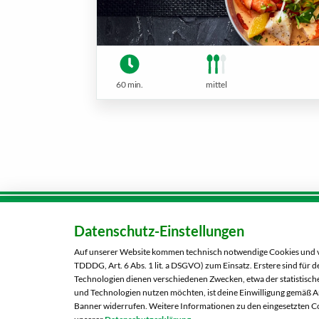
60 min.
mittel
Datenschutz-Einstellungen
Karriere
Kunden-
Tel.:
080
Auf unserer Website kommen technisch notwendige Cookies und ver
Über uns
TDDDG, Art. 6 Abs. 1 lit. a DSGVO) zum Einsatz. Erstere sind für
Kontaktformular
Technologien dienen verschiedenen Zwecken, etwa der statistische
und Technologien nutzen möchten, ist deine Einwilligung gemäß Art
Banner widerrufen. Weitere Informationen zu den eingesetzten Co