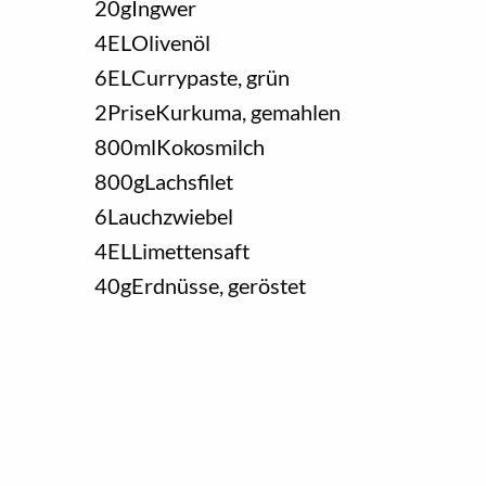
20
g
Ingwer
4
EL
Olivenöl
6
EL
Currypaste, grün
2
Prise
Kurkuma, gemahlen
800
ml
Kokosmilch
800
g
Lachsfilet
6
Lauchzwiebel
4
EL
Limettensaft
40
g
Erdnüsse, geröstet