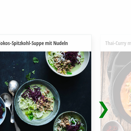
okos-Spitzkohl-Suppe mit Nudeln
Thai-Curry m