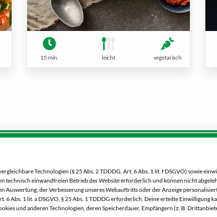
15 min.
leicht
vegetarisch
Service:
Dein Markt:
0 00 333 52
MARKTKAUF Nürnberg-Th
gleichbare Technologien (§ 25 Abs. 2 TDDDG, Art. 6 Abs. 1 lit. f DSGVO) sowie einwi
Wilhelmshavener Straße 15
 den technisch einwandfreien Betrieb der Website erforderlich und können nicht abgel
90425 Nürnberg
n Auswertung, der Verbesserung unseres Webauftritts oder der Anzeige personalisiert
Besucht uns
. 6 Abs. 1 lit. a DSGVO, § 25 Abs. 1 TDDDG erforderlich. Deine erteilte Einwilligung k
auch auf Facebook
okies und anderen Technologien, deren Speicherdauer, Empfängern (z. B. Drittanbiet
Telefon:
0911 93460