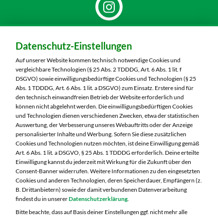
Dein Markt:
Datenschutz-Einstellungen
MARKTKAUF Nürnberg-Thon
Wilhelmshavener Straße 15
Auf unserer Website kommen technisch notwendige Cookies und
90425 Nürnberg
vergleichbare Technologien (§ 25 Abs. 2 TDDDG, Art. 6 Abs. 1 lit. f
DSGVO) sowie einwilligungsbedürftige Cookies und Technologien (§ 25
Telefon:
0911 93460
Abs. 1 TDDDG, Art. 6 Abs. 1 lit. a DSGVO) zum Einsatz. Erstere sind für
den technisch einwandfreien Betrieb der Website erforderlich und
können nicht abgelehnt werden. Die einwilligungsbedürftigen Cookies
Markt ändern
und Technologien dienen verschiedenen Zwecken, etwa der statistischen
Auswertung, der Verbesserung unseres Webauftritts oder der Anzeige
Öffnungszeiten diese Woche:
personalisierter Inhalte und Werbung. Sofern Sie diese zusätzlichen
Cookies und Technologien nutzen möchten, ist deine Einwilligung gemäß
Mo:
07:00 – 20:00 Uhr
Art. 6 Abs. 1 lit. a DSGVO, § 25 Abs. 1 TDDDG erforderlich. Deine erteilte
Di:
07:00 – 20:00 Uhr
Einwilligung kannst du jederzeit mit Wirkung für die Zukunft über den
Consent-Banner widerrufen. Weitere Informationen zu den eingesetzten
Mi:
07:00 – 20:00 Uhr
Cookies und anderen Technologien, deren Speicherdauer, Empfängern (z.
Do:
07:00 – 20:00 Uhr
B. Drittanbietern) sowie der damit verbundenen Datenverarbeitung
Fr:
07:00 – 20:00 Uhr
findest du in unserer
Datenschutzerklärung
.
Sa:
07:00 – 20:00 Uhr
Bitte beachte, dass auf Basis deiner Einstellungen ggf. nicht mehr alle