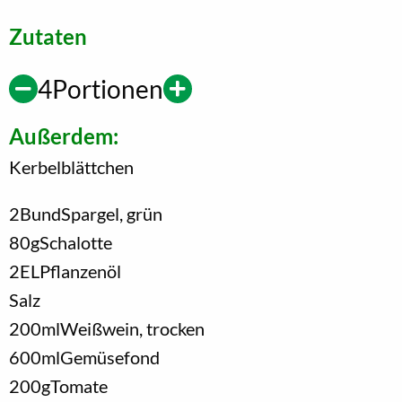
Zutaten
4
Portionen
Außerdem:
Kerbelblättchen
2
Bund
Spargel, grün
80
g
Schalotte
2
EL
Pflanzenöl
Salz
200
ml
Weißwein, trocken
600
ml
Gemüsefond
200
g
Tomate