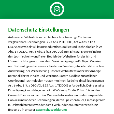
Dein Markt:
Datenschutz-Einstellungen
MARKTKAUF Nürnberg-Thon
Wilhelmshavener Straße 15
Auf unserer Website kommen technisch notwendige Cookies und
90425 Nürnberg
vergleichbare Technologien (§ 25 Abs. 2 TDDDG, Art. 6 Abs. 1 lit. f
DSGVO) sowie einwilligungsbedürftige Cookies und Technologien (§ 25
Telefon:
0911 93460
Abs. 1 TDDDG, Art. 6 Abs. 1 lit. a DSGVO) zum Einsatz. Erstere sind für
den technisch einwandfreien Betrieb der Website erforderlich und
können nicht abgelehnt werden. Die einwilligungsbedürftigen Cookies
Markt ändern
und Technologien dienen verschiedenen Zwecken, etwa der statistischen
Auswertung, der Verbesserung unseres Webauftritts oder der Anzeige
Öffnungszeiten diese Woche:
personalisierter Inhalte und Werbung. Sofern Sie diese zusätzlichen
Cookies und Technologien nutzen möchten, ist deine Einwilligung gemäß
Mo:
07:00 – 20:00 Uhr
Art. 6 Abs. 1 lit. a DSGVO, § 25 Abs. 1 TDDDG erforderlich. Deine erteilte
Di:
07:00 – 20:00 Uhr
Einwilligung kannst du jederzeit mit Wirkung für die Zukunft über den
Consent-Banner widerrufen. Weitere Informationen zu den eingesetzten
Mi:
07:00 – 20:00 Uhr
Cookies und anderen Technologien, deren Speicherdauer, Empfängern (z.
Do:
07:00 – 20:00 Uhr
B. Drittanbietern) sowie der damit verbundenen Datenverarbeitung
Fr:
07:00 – 20:00 Uhr
findest du in unserer
Datenschutzerklärung
.
Sa:
07:00 – 20:00 Uhr