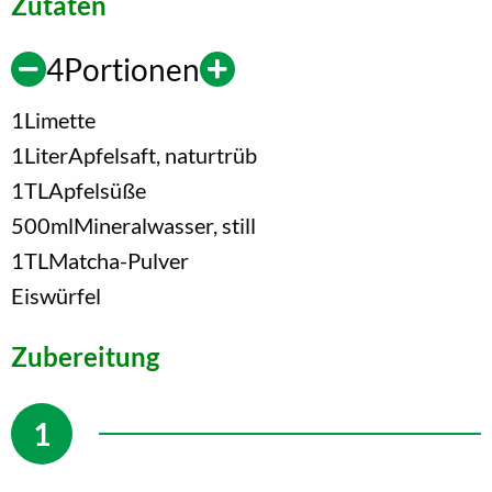
Zutaten
4
Portionen
1
Limette
1
Liter
Apfelsaft, naturtrüb
1
TL
Apfelsüße
500
ml
Mineralwasser, still
1
TL
Matcha-Pulver
Eiswürfel
Zubereitung