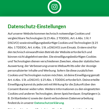
Dein Markt:
Datenschutz-Einstellungen
MARKTKAUF Nürnberg-Thon
Wilhelmshavener Straße 15
Auf unserer Website kommen technisch notwendige Cookies und
90425 Nürnberg
vergleichbare Technologien (§ 25 Abs. 2 TDDDG, Art. 6 Abs. 1 lit. f
DSGVO) sowie einwilligungsbedürftige Cookies und Technologien (§ 25
Telefon:
0911 93460
Abs. 1 TDDDG, Art. 6 Abs. 1 lit. a DSGVO) zum Einsatz. Erstere sind für
den technisch einwandfreien Betrieb der Website erforderlich und
können nicht abgelehnt werden. Die einwilligungsbedürftigen Cookies
Markt ändern
und Technologien dienen verschiedenen Zwecken, etwa der statistischen
Auswertung, der Verbesserung unseres Webauftritts oder der Anzeige
Öffnungszeiten diese Woche:
personalisierter Inhalte und Werbung. Sofern Sie diese zusätzlichen
Cookies und Technologien nutzen möchten, ist deine Einwilligung gemäß
Mo:
07:00 – 20:00 Uhr
Art. 6 Abs. 1 lit. a DSGVO, § 25 Abs. 1 TDDDG erforderlich. Deine erteilte
Di:
07:00 – 20:00 Uhr
Einwilligung kannst du jederzeit mit Wirkung für die Zukunft über den
Consent-Banner widerrufen. Weitere Informationen zu den eingesetzten
Mi:
07:00 – 20:00 Uhr
Cookies und anderen Technologien, deren Speicherdauer, Empfängern (z.
Do:
07:00 – 20:00 Uhr
B. Drittanbietern) sowie der damit verbundenen Datenverarbeitung
Fr:
07:00 – 20:00 Uhr
findest du in unserer
Datenschutzerklärung
.
Sa:
07:00 – 20:00 Uhr