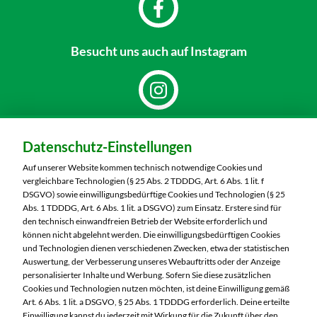
Besucht uns
auch auf Instagram
Dein Markt:
Datenschutz-Einstellungen
MARKTKAUF Nürnberg-Mögeldorf
Laufamholzstraße 40/42
Auf unserer Website kommen technisch notwendige Cookies und
90482 Nürnberg
vergleichbare Technologien (§ 25 Abs. 2 TDDDG, Art. 6 Abs. 1 lit. f
DSGVO) sowie einwilligungsbedürftige Cookies und Technologien (§ 25
Telefon:
0911 54340
Abs. 1 TDDDG, Art. 6 Abs. 1 lit. a DSGVO) zum Einsatz. Erstere sind für
den technisch einwandfreien Betrieb der Website erforderlich und
können nicht abgelehnt werden. Die einwilligungsbedürftigen Cookies
Markt ändern
und Technologien dienen verschiedenen Zwecken, etwa der statistischen
Auswertung, der Verbesserung unseres Webauftritts oder der Anzeige
Öffnungszeiten diese Woche:
personalisierter Inhalte und Werbung. Sofern Sie diese zusätzlichen
Cookies und Technologien nutzen möchten, ist deine Einwilligung gemäß
Mo:
08:00 – 20:00 Uhr
Art. 6 Abs. 1 lit. a DSGVO, § 25 Abs. 1 TDDDG erforderlich. Deine erteilte
Einwilligung kannst du jederzeit mit Wirkung für die Zukunft über den