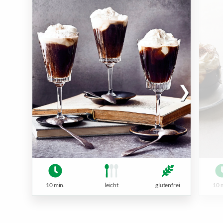
10 min.
leicht
glutenfrei
10 