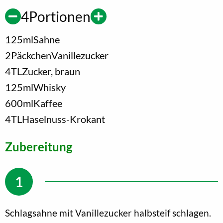
4
Portionen
125
ml
Sahne
2
Päckchen
Vanillezucker
4
TL
Zucker, braun
125
ml
Whisky
600
ml
Kaffee
4
TL
Haselnuss-Krokant
Zubereitung
Schlagsahne mit Vanillezucker halbsteif schlagen.