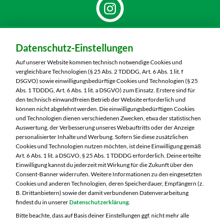
Dein Markt:
Datenschutz-Einstellungen
MARKTKAUF Nürnberg-Mögeldorf
Laufamholzstraße 40/42
Auf unserer Website kommen technisch notwendige Cookies und
90482 Nürnberg
vergleichbare Technologien (§ 25 Abs. 2 TDDDG, Art. 6 Abs. 1 lit. f
DSGVO) sowie einwilligungsbedürftige Cookies und Technologien (§ 25
Telefon:
0911 54340
Abs. 1 TDDDG, Art. 6 Abs. 1 lit. a DSGVO) zum Einsatz. Erstere sind für
den technisch einwandfreien Betrieb der Website erforderlich und
können nicht abgelehnt werden. Die einwilligungsbedürftigen Cookies
Markt ändern
und Technologien dienen verschiedenen Zwecken, etwa der statistischen
Auswertung, der Verbesserung unseres Webauftritts oder der Anzeige
Öffnungszeiten diese Woche:
personalisierter Inhalte und Werbung. Sofern Sie diese zusätzlichen
Cookies und Technologien nutzen möchten, ist deine Einwilligung gemäß
Mo:
08:00 – 20:00 Uhr
Art. 6 Abs. 1 lit. a DSGVO, § 25 Abs. 1 TDDDG erforderlich. Deine erteilte
Di:
08:00 – 20:00 Uhr
Einwilligung kannst du jederzeit mit Wirkung für die Zukunft über den
Consent-Banner widerrufen. Weitere Informationen zu den eingesetzten
Mi:
08:00 – 20:00 Uhr
Cookies und anderen Technologien, deren Speicherdauer, Empfängern (z.
Do:
08:00 – 20:00 Uhr
B. Drittanbietern) sowie der damit verbundenen Datenverarbeitung
Fr:
08:00 – 20:00 Uhr
findest du in unserer
Datenschutzerklärung
.
Sa:
08:00 – 20:00 Uhr
Bitte beachte, dass auf Basis deiner Einstellungen ggf. nicht mehr alle