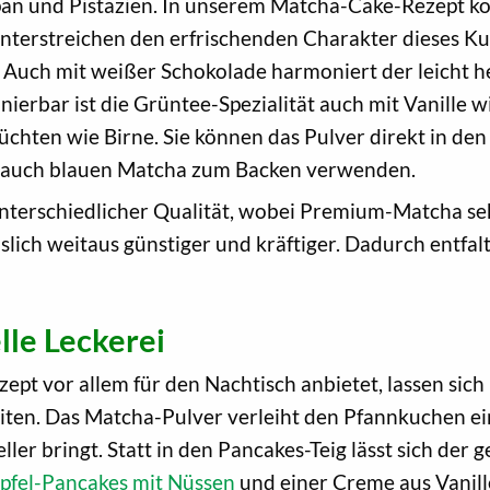
an und Pistazien. In unserem Matcha-Cake-Rezept ko
unterstreichen den erfrischenden Charakter dieses Ku
 Auch mit weißer Schokolade harmoniert der leicht 
ierbar ist die Grüntee-Spezialität auch mit Vanille 
chten wie Birne. Sie können das Pulver direkt in den
ie auch blauen Matcha zum Backen verwenden.
nterschiedlicher Qualität, wobei Premium-Matcha seh
islich weitaus günstiger und kräftiger. Dadurch entfa
lle Leckerei
t vor allem für den Nachtisch anbietet, lassen sich
ten. Das Matcha-Pulver verleiht den Pfannkuchen ein
ller bringt. Statt in den Pancakes-Teig lässt sich der
pfel-Pancakes mit Nüssen
und einer Creme aus Vanill