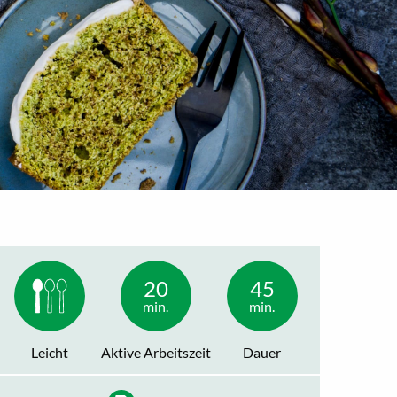
20
45
min.
min.
Leicht
Aktive Arbeitszeit
Dauer