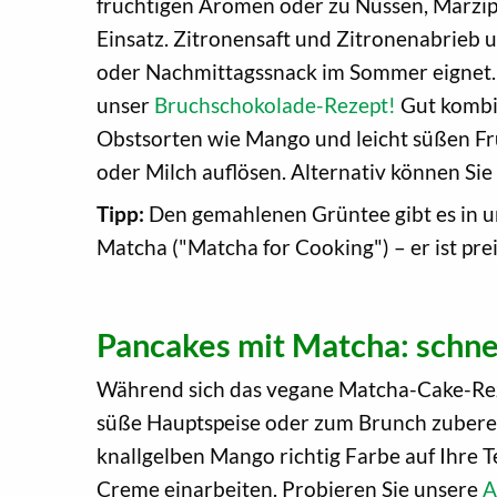
fruchtigen Aromen oder zu Nüssen, Marzip
Einsatz. Zitronensaft und Zitronenabrieb 
oder Nachmittagssnack im Sommer eignet.
unser
Bruchschokolade-Rezept!
Gut kombin
Obstsorten wie Mango und leicht süßen Frü
oder Milch auflösen. Alternativ können S
Tipp:
Den gemahlenen Grüntee gibt es in u
Matcha ("Matcha for Cooking") – er ist pre
Pancakes mit Matcha: schne
Während sich das vegane Matcha-Cake-Rezep
süße Hauptspeise oder zum Brunch zuberei
knallgelben Mango richtig Farbe auf Ihre Te
Creme einarbeiten. Probieren Sie unsere
A