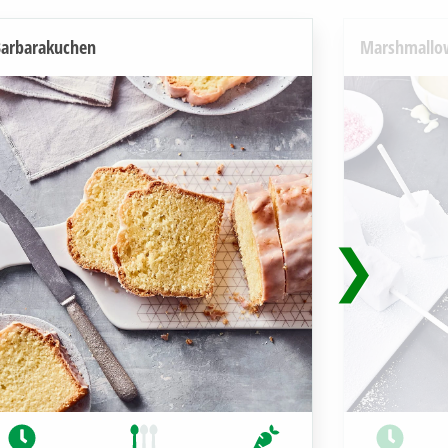
arbarakuchen
Marshmallow