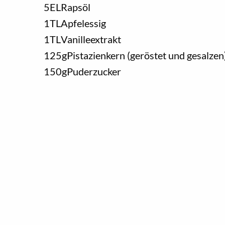
5
EL
Rapsöl
1
TL
Apfelessig
1
TL
Vanilleextrakt
125
g
Pistazienkern (geröstet und gesalzen
150
g
Puderzucker