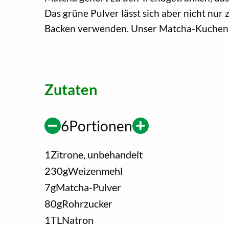
Das grüne Pulver lässt sich aber nicht nu
Backen verwenden. Unser Matcha-Kuchen 
Zutaten
6
Portionen
1
Zitrone, unbehandelt
230
g
Weizenmehl
7
g
Matcha-Pulver
80
g
Rohrzucker
1
TL
Natron