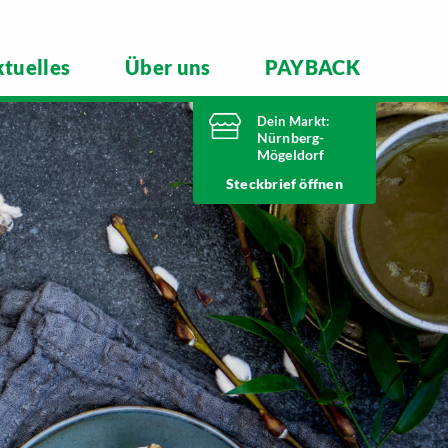
tuelles
Über uns
PAYBACK
Dein Markt:
Nürnberg-
Mögeldorf
Jetzt geschlossen.
Steckbrief
Telefonnummer
0911 54340
Laufamholzstraße 40/42
90482 Nürnberg
Markt ändern