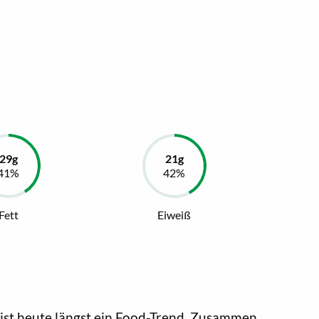
Fett
Eiweiß
, ist heute längst ein Food-Trend. Zusammen