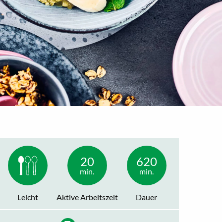
20
620
min.
min.
Leicht
Aktive Arbeitszeit
Dauer