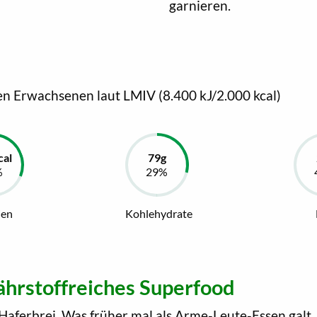
garnieren.
en Erwachsenen laut LMIV (8.400 kJ/2.000 kcal)
ien
Kohlehydrate
hrstoffreiches Superfood
 Haferbrei. Was früher mal als Arme-Leute-Essen galt