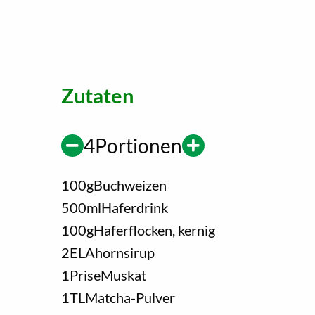
Zutaten
4
Portionen
100
g
Buchweizen
500
ml
Haferdrink
100
g
Haferflocken, kernig
2
EL
Ahornsirup
1
Prise
Muskat
1
TL
Matcha-Pulver