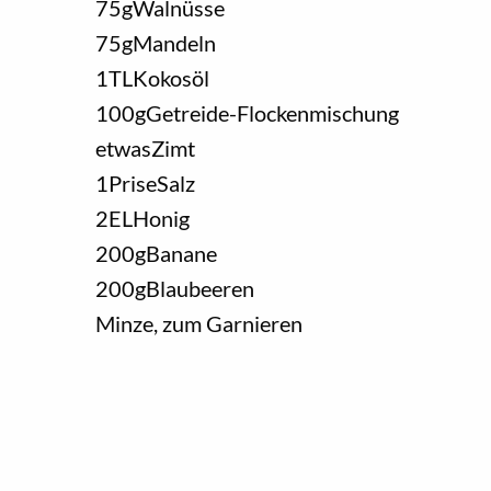
75
g
Walnüsse
75
g
Mandeln
1
TL
Kokosöl
100
g
Getreide-Flockenmischung
etwas
Zimt
1
Prise
Salz
2
EL
Honig
200
g
Banane
200
g
Blaubeeren
Minze, zum Garnieren