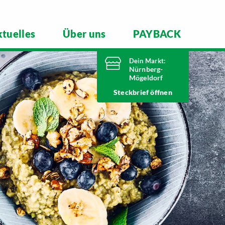
tuelles
Über uns
PAYBACK
Dein Markt:
Nürnberg-
Mögeldorf
Heute bis
Steckbrief
20 Uhr geöffnet
Telefonnummer
0911 54340
Laufamholzstraße 40/42
90482 Nürnberg
Markt ändern