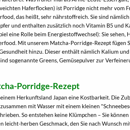
eichten Haferflocken) ist Porridge nicht mehr vom 
food, das heißt, sehr nährstoffreich. Sie sind nämlic
upfer und enthalten zusätzlich noch Vitamin B5 und K
iel eine Rolle beim Energiestoffwechsel): Sie sehen, H
erfood. Mit unserem Matcha-Porridge-Rezept fügen Si
Gesundheit hinzu. Dieser enthält nämlich Kalium und 
r sind sogenannte Greens, Gemüsepulver zur Verfeine
tcha-Porridge-Rezept
seinem Herkunftsland Japan eine Kostbarkeit. Die Zub
 zusammen mit Wasser mit einem kleinen "Schneebes
hrieben. So entstehen keine Klümpchen – Sie können
nen leicht-herben Geschmack, den Sie nach Wunsch m