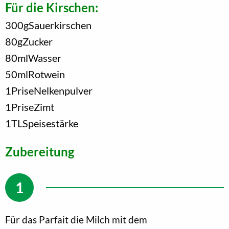
Für die Kirschen:
300
g
Sauerkirschen
80
g
Zucker
80
ml
Wasser
50
ml
Rotwein
1
Prise
Nelkenpulver
1
Prise
Zimt
1
TL
Speisestärke
Zubereitung
Für das Parfait die Milch mit dem