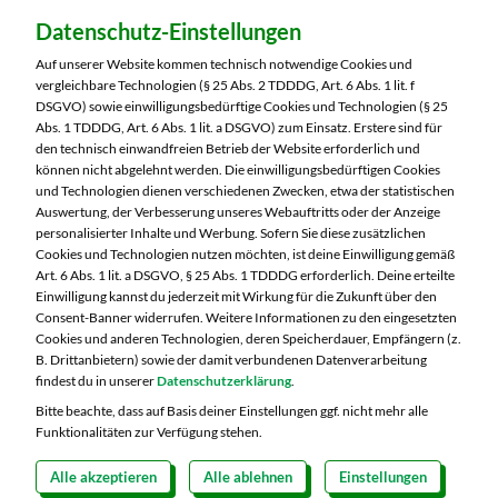
Dein Markt:
Datenschutz-Einstellungen
MARKTKAUF Nürnberg-Mögeldorf
Laufamholzstraße 40/42
Auf unserer Website kommen technisch notwendige Cookies und
90482 Nürnberg
vergleichbare Technologien (§ 25 Abs. 2 TDDDG, Art. 6 Abs. 1 lit. f
DSGVO) sowie einwilligungsbedürftige Cookies und Technologien (§ 25
Telefon:
0911 54340
Abs. 1 TDDDG, Art. 6 Abs. 1 lit. a DSGVO) zum Einsatz. Erstere sind für
den technisch einwandfreien Betrieb der Website erforderlich und
können nicht abgelehnt werden. Die einwilligungsbedürftigen Cookies
Markt ändern
und Technologien dienen verschiedenen Zwecken, etwa der statistischen
Auswertung, der Verbesserung unseres Webauftritts oder der Anzeige
Öffnungszeiten diese Woche:
personalisierter Inhalte und Werbung. Sofern Sie diese zusätzlichen
Cookies und Technologien nutzen möchten, ist deine Einwilligung gemäß
Mo:
08:00 – 20:00 Uhr
Art. 6 Abs. 1 lit. a DSGVO, § 25 Abs. 1 TDDDG erforderlich. Deine erteilte
Di:
08:00 – 20:00 Uhr
Einwilligung kannst du jederzeit mit Wirkung für die Zukunft über den
Consent-Banner widerrufen. Weitere Informationen zu den eingesetzten
Mi:
08:00 – 20:00 Uhr
Cookies und anderen Technologien, deren Speicherdauer, Empfängern (z.
Do:
08:00 – 20:00 Uhr
B. Drittanbietern) sowie der damit verbundenen Datenverarbeitung
Fr:
08:00 – 20:00 Uhr
findest du in unserer
Datenschutzerklärung
.
Sa:
08:00 – 20:00 Uhr
Bitte beachte, dass auf Basis deiner Einstellungen ggf. nicht mehr alle
Funktionalitäten zur Verfügung stehen.
Alle akzeptieren
Alle ablehnen
Einstellungen