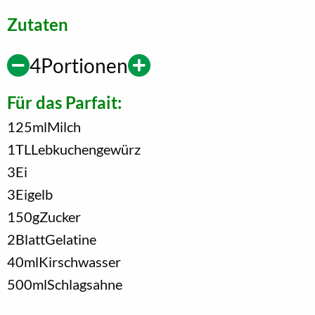
Zutaten
4
Portionen
Für das Parfait:
125
ml
Milch
1
TL
Lebkuchengewürz
3
Ei
3
Eigelb
150
g
Zucker
2
Blatt
Gelatine
40
ml
Kirschwasser
500
ml
Schlagsahne