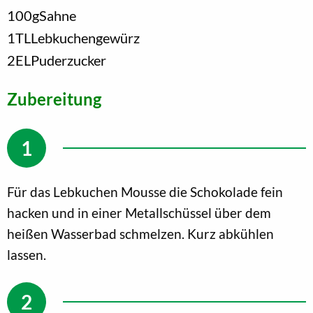
100
g
Sahne
1
TL
Lebkuchengewürz
2
EL
Puderzucker
Zubereitung
Für das Lebkuchen Mousse die Schokolade fein
hacken und in einer Metallschüssel über dem
heißen Wasserbad schmelzen. Kurz abkühlen
lassen.