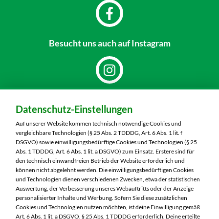
Besucht uns
auch auf Instagram
Dein Markt:
Datenschutz-Einstellungen
MARKTKAUF Nürnberg-Mögeldorf
Laufamholzstraße 40/42
Auf unserer Website kommen technisch notwendige Cookies und
90482 Nürnberg
vergleichbare Technologien (§ 25 Abs. 2 TDDDG, Art. 6 Abs. 1 lit. f
DSGVO) sowie einwilligungsbedürftige Cookies und Technologien (§ 25
Telefon:
0911 54340
Abs. 1 TDDDG, Art. 6 Abs. 1 lit. a DSGVO) zum Einsatz. Erstere sind für
den technisch einwandfreien Betrieb der Website erforderlich und
können nicht abgelehnt werden. Die einwilligungsbedürftigen Cookies
Markt ändern
und Technologien dienen verschiedenen Zwecken, etwa der statistischen
Auswertung, der Verbesserung unseres Webauftritts oder der Anzeige
Öffnungszeiten diese Woche:
personalisierter Inhalte und Werbung. Sofern Sie diese zusätzlichen
Cookies und Technologien nutzen möchten, ist deine Einwilligung gemäß
Mo:
08:00 – 20:00 Uhr
Art. 6 Abs. 1 lit. a DSGVO, § 25 Abs. 1 TDDDG erforderlich. Deine erteilte