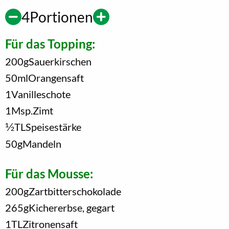
4
Portionen
Für das Topping:
200
g
Sauerkirschen
50
ml
Orangensaft
1
Vanilleschote
1
Msp.
Zimt
1/2
TL
Speisestärke
50
g
Mandeln
Für das Mousse:
200
g
Zartbitterschokolade
265
g
Kichererbse, gegart
1
TL
Zitronensaft