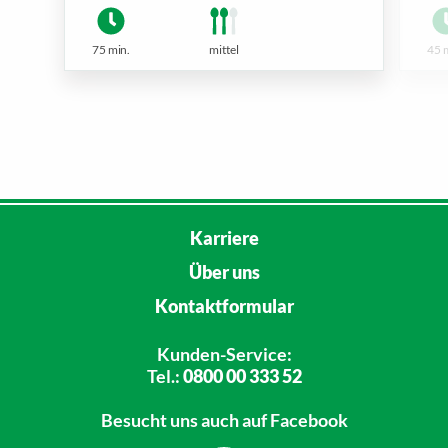
75 min.
mittel
45 
Karriere
Über uns
Kontaktformular
Kunden-Service:
Tel.:
0800 00 333 52
Besucht uns
auch auf Facebook