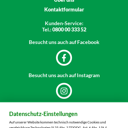
Kontaktformular
Kunden-Service:
Tel.:
0800 00 333 52
Besucht uns
auch auf Facebook
Besucht uns
auch auf Instagram
Dein Markt:
Datenschutz-Einstellungen
MARKTKAUF Nürnberg-Mögeldorf
Laufamholzstraße 40/42
Auf unserer Website kommen technisch notwendige Cookies und
90482 Nürnberg
vergleichbare Technologien (§ 25 Abs. 2 TDDDG, Art. 6 Abs. 1 lit. f