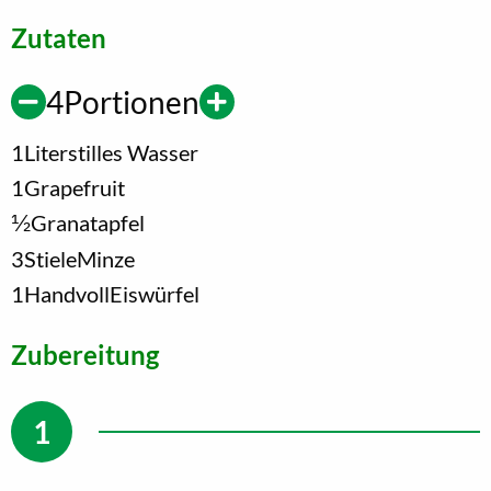
Zutaten
4
Portionen
1
Liter
stilles Wasser
1
Grapefruit
1/2
Granatapfel
3
Stiele
Minze
1
Handvoll
Eiswürfel
Zubereitung