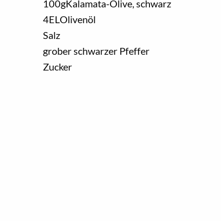
100
g
Kalamata-Olive, schwarz
4
EL
Olivenöl
Salz
grober schwarzer Pfeffer
Zucker