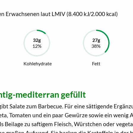
en Erwachsenen laut LMIV (8.400 kJ/2.000 kcal)
Kohlehydrate
Fett
htig-mediterran gefüllt
es gibt Salate zum Barbecue. Für eine sättigende Ergä
ta, Tomaten und ein paar Gewürze sowie ein wenig Aluf
 als Beilage zu saftigem Fleisch, Würstchen oder vege
e großen Aufwand. Sie backen die Kartoffeln in der 