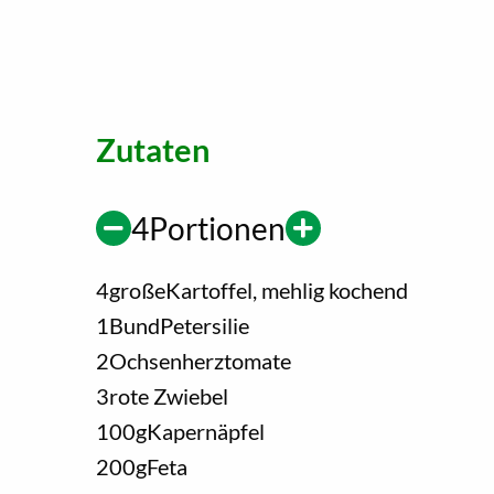
Zutaten
4
Portionen
4
große
Kartoffel, mehlig kochend
1
Bund
Petersilie
2
Ochsenherztomate
3
rote Zwiebel
100
g
Kapernäpfel
200
g
Feta