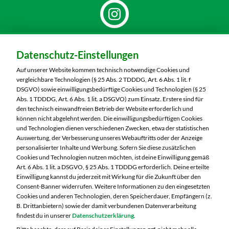
Dein Markt:
Datenschutz-Einstellungen
MARKTKAUF Nürnberg-Mögeldorf
Laufamholzstraße 40/42
Auf unserer Website kommen technisch notwendige Cookies und
90482 Nürnberg
vergleichbare Technologien (§ 25 Abs. 2 TDDDG, Art. 6 Abs. 1 lit. f
DSGVO) sowie einwilligungsbedürftige Cookies und Technologien (§ 25
Telefon:
0911 54340
Abs. 1 TDDDG, Art. 6 Abs. 1 lit. a DSGVO) zum Einsatz. Erstere sind für
den technisch einwandfreien Betrieb der Website erforderlich und
können nicht abgelehnt werden. Die einwilligungsbedürftigen Cookies
Markt ändern
und Technologien dienen verschiedenen Zwecken, etwa der statistischen
Auswertung, der Verbesserung unseres Webauftritts oder der Anzeige
Öffnungszeiten diese Woche:
personalisierter Inhalte und Werbung. Sofern Sie diese zusätzlichen
Cookies und Technologien nutzen möchten, ist deine Einwilligung gemäß
Mo:
08:00 – 20:00 Uhr
Art. 6 Abs. 1 lit. a DSGVO, § 25 Abs. 1 TDDDG erforderlich. Deine erteilte
Di:
08:00 – 20:00 Uhr
Einwilligung kannst du jederzeit mit Wirkung für die Zukunft über den
Consent-Banner widerrufen. Weitere Informationen zu den eingesetzten
Mi:
08:00 – 20:00 Uhr
Cookies und anderen Technologien, deren Speicherdauer, Empfängern (z.
Do:
08:00 – 20:00 Uhr
B. Drittanbietern) sowie der damit verbundenen Datenverarbeitung
Fr:
08:00 – 20:00 Uhr
findest du in unserer
Datenschutzerklärung
.
Sa:
08:00 – 20:00 Uhr