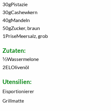
30
g
Pistazie
30
g
Cashewkern
40
g
Mandeln
50
g
Zucker, braun
1
Prise
Meersalz, grob
Zutaten:
1/2
Wassermelone
2
EL
Olivenöl
Utensilien:
Eisportionierer
Grillmatte