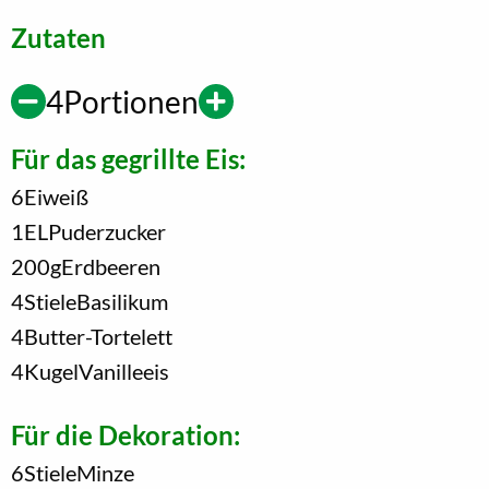
Zutaten
4
Portionen
Für das gegrillte Eis:
6
Eiweiß
1
EL
Puderzucker
200
g
Erdbeeren
4
Stiele
Basilikum
4
Butter-Tortelett
4
Kugel
Vanilleeis
Für die Dekoration:
6
Stiele
Minze