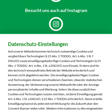
Besucht uns
auch auf Instagram
Dein Markt:
Datenschutz-Einstellungen
MARKTKAUF Nürnberg-Mögeldorf
Laufamholzstraße 40/42
Auf unserer Website kommen technisch notwendige Cookies und
90482 Nürnberg
vergleichbare Technologien (§ 25 Abs. 2 TDDDG, Art. 6 Abs. 1 lit. f
DSGVO) sowie einwilligungsbedürftige Cookies und Technologien (§ 25
Telefon:
0911 54340
Abs. 1 TDDDG, Art. 6 Abs. 1 lit. a DSGVO) zum Einsatz. Erstere sind für
den technisch einwandfreien Betrieb der Website erforderlich und
können nicht abgelehnt werden. Die einwilligungsbedürftigen Cookies
Markt ändern
und Technologien dienen verschiedenen Zwecken, etwa der statistischen
Auswertung, der Verbesserung unseres Webauftritts oder der Anzeige
Öffnungszeiten diese Woche:
personalisierter Inhalte und Werbung. Sofern Sie diese zusätzlichen
Cookies und Technologien nutzen möchten, ist deine Einwilligung gemäß
Mo:
08:00 – 20:00 Uhr
Art. 6 Abs. 1 lit. a DSGVO, § 25 Abs. 1 TDDDG erforderlich. Deine erteilte
Di:
08:00 – 20:00 Uhr
Einwilligung kannst du jederzeit mit Wirkung für die Zukunft über den
Consent-Banner widerrufen. Weitere Informationen zu den eingesetzten
Mi:
08:00 – 20:00 Uhr