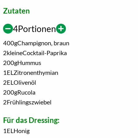
Zutaten
4
Portionen
400
g
Champignon, braun
2
kleine
Cocktail-Paprika
200
g
Hummus
1
EL
Zitronenthymian
2
EL
Olivenöl
200
g
Rucola
2
Frühlingszwiebel
Für das Dressing:
1
EL
Honig