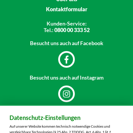
Kontaktformular
Kunden-Service:
Tel.:
0800 00 333 52
Besucht uns
auch auf Facebook
Besucht uns
auch auf Instagram
Dein Markt:
Datenschutz-Einstellungen
MARKTKAUF Nürnberg-Mögeldorf
Laufamholzstraße 40/42
Auf unserer Website kommen technisch notwendige Cookies und
90482 Nürnberg
vergleichbare Technologien (§ 25 Abs. 2 TDDDG, Art. 6 Abs. 1 lit. f