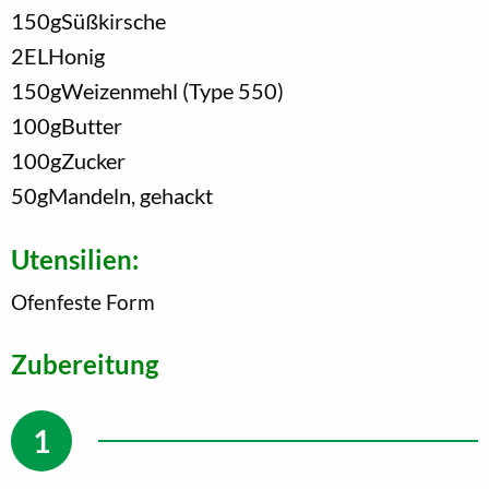
150
g
Süßkirsche
2
EL
Honig
150
g
Weizenmehl (Type 550)
100
g
Butter
100
g
Zucker
50
g
Mandeln, gehackt
Utensilien:
Ofenfeste Form
Zubereitung