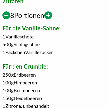
Zutaten
8
Portionen
Für die Vanille-Sahne:
1
Vanilleschote
500
g
Schlagsahne
1
Päckchen
Vanillezucker
Für den Crumble:
250
g
Erdbeeren
100
g
Himbeeren
100
g
Brombeeren
150
g
Heidelbeeren
1
Zitrone, unbehandelt