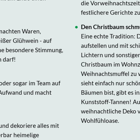
die Vorweihnachtszeit
festlichere Gerichte z
Den Christbaum schm
gemachten Waren,
Eine echte Tradition
ißer Glühwein - auf
aufstellen und mit s
ne besondere Stimmung,
Lichtern und sonstige
n darf!
Christbaum im Wohnzi
Weihnachtsmuffel zu w
 oder sogar im Team auf
sieht einfach nur sch
l Aufwand und macht
Bäumen bist, gibt es 
Kunststoff-Tannen! Au
weihnachtliche Deko v
Wohlfühloase.
nd dekoriere alles mit
erbar heimelige