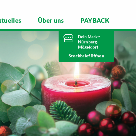
tuelles
Über uns
PAYBACK
Dein Markt:
Nürnberg-
Mögeldorf
Heute bis
Steckbrief
20 Uhr geöffnet
Telefonnummer
0911 54340
Laufamholzstraße 40/42
90482 Nürnberg
Markt ändern