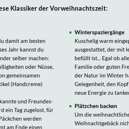
iese Klassiker der Vorweihnachtszeit:
Winterspaziergänge
 du damit am besten
Kuschelig warm einge
ses Jahr kannst du
ausgestattet, der mit
ender selber machen:
befüllt ist... Egal ob 
üßigkeiten oder Nüsse,
Familie oder guten Fr
 von gemeinsamen
der Natur im Winter h
ikel (Handcreme)
Gelegenheit, den Kopf
neue Energie zu tanke
kannte und Freundes-
Plätzchen backen
ein Tag zugelost, für
Um die weihnachtlich
e Päckchen werden
Weihnachtgebäck nicht
mt am Ende einen