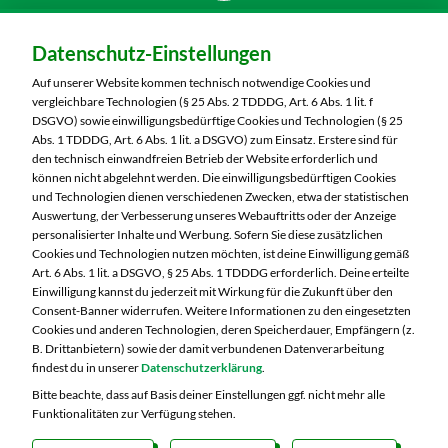
Dein Markt:
Datenschutz-Einstellungen
MARKTKAUF Nürnberg-Mögeldorf
Laufamholzstraße 40/42
Auf unserer Website kommen technisch notwendige Cookies und
90482 Nürnberg
vergleichbare Technologien (§ 25 Abs. 2 TDDDG, Art. 6 Abs. 1 lit. f
DSGVO) sowie einwilligungsbedürftige Cookies und Technologien (§ 25
Telefon:
0911 54340
Abs. 1 TDDDG, Art. 6 Abs. 1 lit. a DSGVO) zum Einsatz. Erstere sind für
den technisch einwandfreien Betrieb der Website erforderlich und
können nicht abgelehnt werden. Die einwilligungsbedürftigen Cookies
Markt ändern
und Technologien dienen verschiedenen Zwecken, etwa der statistischen
Auswertung, der Verbesserung unseres Webauftritts oder der Anzeige
Öffnungszeiten diese Woche:
personalisierter Inhalte und Werbung. Sofern Sie diese zusätzlichen
Cookies und Technologien nutzen möchten, ist deine Einwilligung gemäß
Mo:
08:00 – 20:00 Uhr
Art. 6 Abs. 1 lit. a DSGVO, § 25 Abs. 1 TDDDG erforderlich. Deine erteilte
Di:
08:00 – 20:00 Uhr
Einwilligung kannst du jederzeit mit Wirkung für die Zukunft über den
Consent-Banner widerrufen. Weitere Informationen zu den eingesetzten
Mi:
08:00 – 20:00 Uhr
Cookies und anderen Technologien, deren Speicherdauer, Empfängern (z.
Do:
08:00 – 20:00 Uhr
B. Drittanbietern) sowie der damit verbundenen Datenverarbeitung
Fr:
08:00 – 20:00 Uhr
findest du in unserer
Datenschutzerklärung
.
Sa:
08:00 – 20:00 Uhr
Bitte beachte, dass auf Basis deiner Einstellungen ggf. nicht mehr alle
Funktionalitäten zur Verfügung stehen.