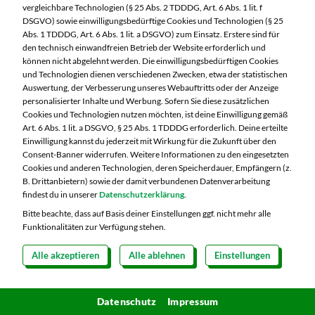
vergleichbare Technologien (§ 25 Abs. 2 TDDDG, Art. 6 Abs. 1 lit. f
DSGVO) sowie einwilligungsbedürftige Cookies und Technologien (§ 25
Abs. 1 TDDDG, Art. 6 Abs. 1 lit. a DSGVO) zum Einsatz. Erstere sind für
den technisch einwandfreien Betrieb der Website erforderlich und
können nicht abgelehnt werden. Die einwilligungsbedürftigen Cookies
und Technologien dienen verschiedenen Zwecken, etwa der statistischen
40 min.
leicht
Auswertung, der Verbesserung unseres Webauftritts oder der Anzeige
personalisierter Inhalte und Werbung. Sofern Sie diese zusätzlichen
Cookies und Technologien nutzen möchten, ist deine Einwilligung gemäß
Art. 6 Abs. 1 lit. a DSGVO, § 25 Abs. 1 TDDDG erforderlich. Deine erteilte
Eierlikörtorte
Einwilligung kannst du jederzeit mit Wirkung für die Zukunft über den
Consent-Banner widerrufen. Weitere Informationen zu den eingesetzten
Cookies und anderen Technologien, deren Speicherdauer, Empfängern (z.
B. Drittanbietern) sowie der damit verbundenen Datenverarbeitung
findest du in unserer
Datenschutzerklärung
.
Bitte beachte, dass auf Basis deiner Einstellungen ggf. nicht mehr alle
Funktionalitäten zur Verfügung stehen.
Alle akzeptieren
Alle ablehnen
Einstellungen
Datenschutz
Impressum