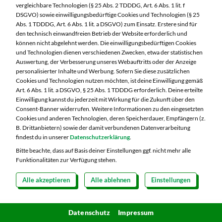
Besucht uns
auch auf Facebook
vergleichbare Technologien (§ 25 Abs. 2 TDDDG, Art. 6 Abs. 1 lit. f
DSGVO) sowie einwilligungsbedürftige Cookies und Technologien (§ 25
Abs. 1 TDDDG, Art. 6 Abs. 1 lit. a DSGVO) zum Einsatz. Erstere sind für
den technisch einwandfreien Betrieb der Website erforderlich und
können nicht abgelehnt werden. Die einwilligungsbedürftigen Cookies
und Technologien dienen verschiedenen Zwecken, etwa der statistischen
Besucht uns
auch auf Instagram
Auswertung, der Verbesserung unseres Webauftritts oder der Anzeige
personalisierter Inhalte und Werbung. Sofern Sie diese zusätzlichen
Cookies und Technologien nutzen möchten, ist deine Einwilligung gemäß
Art. 6 Abs. 1 lit. a DSGVO, § 25 Abs. 1 TDDDG erforderlich. Deine erteilte
Einwilligung kannst du jederzeit mit Wirkung für die Zukunft über den
Consent-Banner widerrufen. Weitere Informationen zu den eingesetzten
Dein Markt:
Cookies und anderen Technologien, deren Speicherdauer, Empfängern (z.
MARKTKAUF Nürnberg-Mögeldorf
B. Drittanbietern) sowie der damit verbundenen Datenverarbeitung
Laufamholzstraße 40/42
findest du in unserer
Datenschutzerklärung
.
90482 Nürnberg
Bitte beachte, dass auf Basis deiner Einstellungen ggf. nicht mehr alle
Funktionalitäten zur Verfügung stehen.
Telefon:
0911 54340
Alle akzeptieren
Alle ablehnen
Einstellungen
Markt ändern
Öffnungszeiten diese Woche:
Datenschutz
Impressum