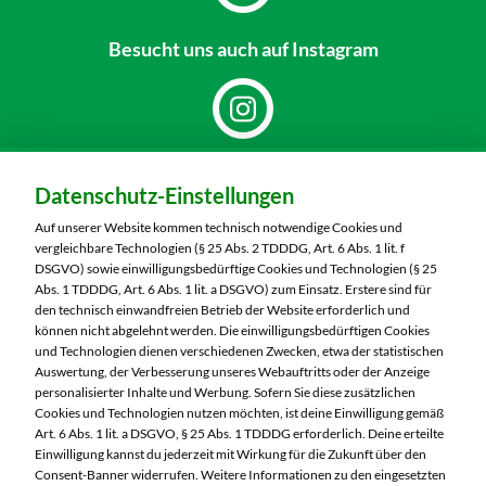
Besucht uns
auch auf Instagram
Dein Markt:
Datenschutz-Einstellungen
MARKTKAUF Nobitz
Altenburger Straße 29
Auf unserer Website kommen technisch notwendige Cookies und
04603 Nobitz
vergleichbare Technologien (§ 25 Abs. 2 TDDDG, Art. 6 Abs. 1 lit. f
DSGVO) sowie einwilligungsbedürftige Cookies und Technologien (§ 25
Telefon:
03447 51260
Abs. 1 TDDDG, Art. 6 Abs. 1 lit. a DSGVO) zum Einsatz. Erstere sind für
den technisch einwandfreien Betrieb der Website erforderlich und
können nicht abgelehnt werden. Die einwilligungsbedürftigen Cookies
Markt ändern
und Technologien dienen verschiedenen Zwecken, etwa der statistischen
Auswertung, der Verbesserung unseres Webauftritts oder der Anzeige
Öffnungszeiten diese Woche:
personalisierter Inhalte und Werbung. Sofern Sie diese zusätzlichen
Cookies und Technologien nutzen möchten, ist deine Einwilligung gemäß
Mo:
07:00 – 20:00 Uhr
Art. 6 Abs. 1 lit. a DSGVO, § 25 Abs. 1 TDDDG erforderlich. Deine erteilte
Di:
07:00 – 20:00 Uhr
Einwilligung kannst du jederzeit mit Wirkung für die Zukunft über den
Consent-Banner widerrufen. Weitere Informationen zu den eingesetzten
Mi:
07:00 – 20:00 Uhr