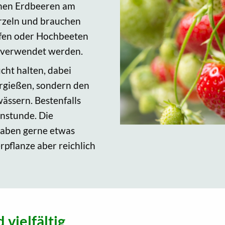
ühen Erdbeeren am
urzeln und brauchen
öpfen oder Hochbeeten
e verwendet werden.
cht halten, dabei
bergießen, sondern den
ässern. Bestenfalls
enstunde. Die
gaben gerne etwas
rpflanze aber reichlich
 vielfältig