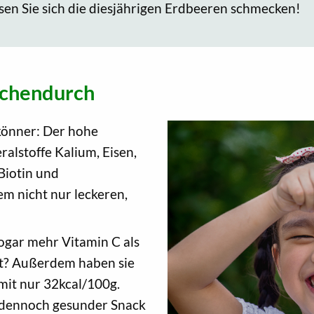
en Sie sich die diesjährigen Erdbeeren schmecken!
schendurch
könner: Der hohe
alstoffe Kalium, Eisen,
Biotin und
m nicht nur leckeren,
gar mehr Vitamin C als
st? Außerdem haben sie
it nur 32kcal/100g.
r dennoch gesunder Snack