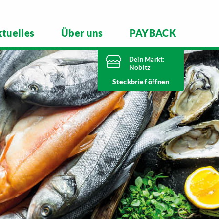
tuelles
Über uns
PAYBACK
Dein Markt:
Nobitz
Heute bis
Steckbrief
20 Uhr geöffnet
Telefonnummer
03447 51260
Altenburger Straße 29
04603 Nobitz
Markt ändern