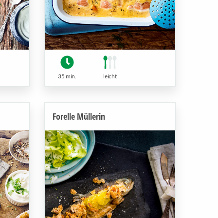
35 min.
leicht
Forelle Müllerin