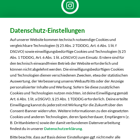
Dein Markt:
Datenschutz-Einstellungen
MARKTKAUF Markkleeberg
Städtelner Straße 54
Auf unserer Website kommen technisch notwendige Cookies und
04416 Markkleeberg
vergleichbare Technologien (§ 25 Abs. 2 TDDDG, Art. 6 Abs. 1 lit. f
DSGVO) sowie einwilligungsbedürftige Cookies und Technologien (§ 25
Telefon:
0341 35390
Abs. 1 TDDDG, Art. 6 Abs. 1 lit. a DSGVO) zum Einsatz. Erstere sind für
den technisch einwandfreien Betrieb der Website erforderlich und
können nicht abgelehnt werden. Die einwilligungsbedürftigen Cookies
Markt ändern
und Technologien dienen verschiedenen Zwecken, etwa der statistischen
Auswertung, der Verbesserung unseres Webauftritts oder der Anzeige
Öffnungszeiten diese Woche:
personalisierter Inhalte und Werbung. Sofern Sie diese zusätzlichen
Cookies und Technologien nutzen möchten, ist deine Einwilligung gemäß
Mo:
07:00 – 20:00 Uhr
Art. 6 Abs. 1 lit. a DSGVO, § 25 Abs. 1 TDDDG erforderlich. Deine erteilte
Di:
07:00 – 20:00 Uhr
Einwilligung kannst du jederzeit mit Wirkung für die Zukunft über den
Consent-Banner widerrufen. Weitere Informationen zu den eingesetzten
Mi:
07:00 – 20:00 Uhr
Cookies und anderen Technologien, deren Speicherdauer, Empfängern (z.
Do:
07:00 – 21:00 Uhr
B. Drittanbietern) sowie der damit verbundenen Datenverarbeitung
Fr:
07:00 – 21:00 Uhr
findest du in unserer
Datenschutzerklärung
.
Sa:
07:00 – 21:00 Uhr
Bitte beachte, dass auf Basis deiner Einstellungen ggf. nicht mehr alle