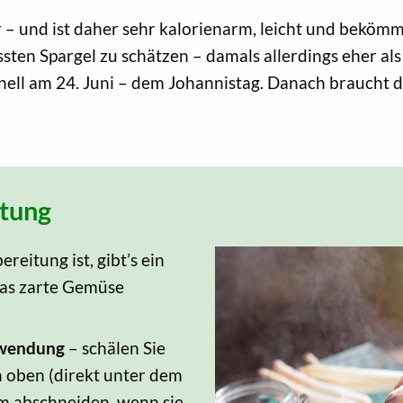
 – und ist daher sehr kalorienarm, leicht und bekömm
ten Spargel zu schätzen – damals allerdings eher als 
nell am 24. Juni – dem Johannistag. Danach braucht di
itung
eitung ist, gibt’s ein
 das zarte Gemüse
uwendung
– schälen Sie
n oben (direkt unter dem
m abschneiden, wenn sie