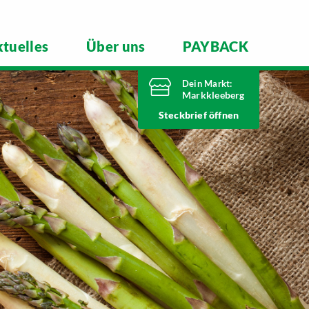
tuelles
Über uns
PAYBACK
Dein Markt:
Markkleeberg
Heute bis
Steckbrief
21 Uhr geöffnet
Telefonnummer
0341 35390
Städtelner Straße 54
04416 Markkleeberg
Markt ändern