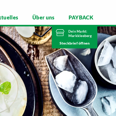
tuelles
Über uns
PAYBACK
Dein Markt:
Markkleeberg
Heute bis
Steckbrief
21 Uhr geöffnet
Telefonnummer
0341 35390
Städtelner Straße 54
04416 Markkleeberg
Markt ändern