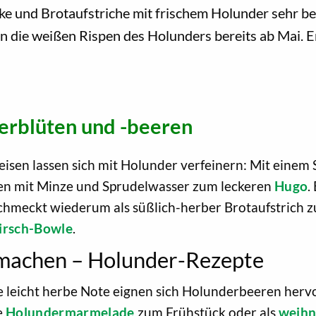
 und Brotaufstriche mit frischem Holunder sehr be
n die weißen Rispen des Holunders bereits ab Mai. 
erblüten und -beeren
eisen lassen sich mit Holunder verfeinern: Mit eine
sen mit Minze und Sprudelwasser zum leckeren
Hugo
.
hmeckt wiederum als süßlich-herber Brotaufstrich zu
irsch-Bowle
.
machen – Holunder-Rezepte
e leicht herbe Note eignen sich Holunderbeeren he
e
Holundermarmelade
zum Frühstück oder als
weihn