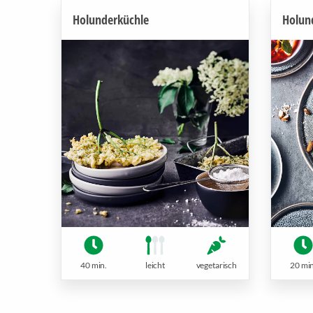
Holunderküchle
Holun
40 min.
leicht
vegetarisch
20 min