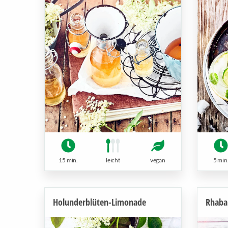
5 min
15 min.
leicht
vegan
Holunderblüten-Limonade
Rhaba