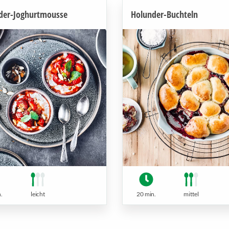
der-Joghurtmousse
Holunder-Buchteln
.
leicht
20 min.
mittel