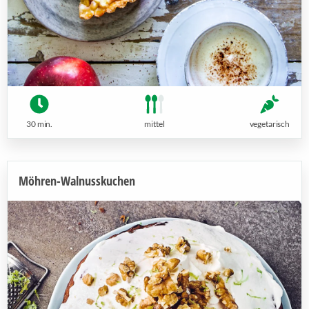
30 min.
mittel
vegetarisch
Möhren-Walnusskuchen