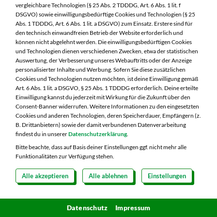
vergleichbare Technologien (§ 25 Abs. 2 TDDDG, Art. 6 Abs. 1 lit. f
DSGVO) sowie einwilligungsbedürftige Cookies und Technologien (§ 25
Abs. 1 TDDDG, Art. 6 Abs. 1 lit. a DSGVO) zum Einsatz. Erstere sind für
den technisch einwandfreien Betrieb der Website erforderlich und
können nicht abgelehnt werden. Die einwilligungsbedürftigen Cookies
und Technologien dienen verschiedenen Zwecken, etwa der statistischen
Auswertung, der Verbesserung unseres Webauftritts oder der Anzeige
personalisierter Inhalte und Werbung. Sofern Sie diese zusätzlichen
Cookies und Technologien nutzen möchten, ist deine Einwilligung gemäß
60 min.
mittel
Art. 6 Abs. 1 lit. a DSGVO, § 25 Abs. 1 TDDDG erforderlich. Deine erteilte
Einwilligung kannst du jederzeit mit Wirkung für die Zukunft über den
Consent-Banner widerrufen. Weitere Informationen zu den eingesetzten
Cookies und anderen Technologien, deren Speicherdauer, Empfängern (z.
Germknödel
B. Drittanbietern) sowie der damit verbundenen Datenverarbeitung
findest du in unserer
Datenschutzerklärung
.
Bitte beachte, dass auf Basis deiner Einstellungen ggf. nicht mehr alle
Funktionalitäten zur Verfügung stehen.
Alle akzeptieren
Alle ablehnen
Einstellungen
Datenschutz
Impressum