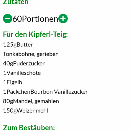
Zutaten
60
Portionen
Für den Kipferl-Teig:
125
g
Butter
Tonkabohne, gerieben
40
g
Puderzucker
1
Vanilleschote
1
Eigelb
1
Päckchen
Bourbon Vanillezucker
80
g
Mandel, gemahlen
150
g
Weizenmehl
Zum Bestäuben: