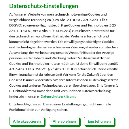
Datenschutz-Einstellungen
Auf unserer Website kommen technisch notwendige Cookies und
Dein Markt:
vergleichbare Technologien (§ 25 Abs. 2 TDDDG, Art. 6 Abs. 1 lit. f
MARKTKAUF Markkleeberg
DSGVO) sowie einwilligungsbedürftige Cookies und Technologien (§ 25
Abs. 1 TDDDG, Art. 6 Abs. 1 lit. a DSGVO) zum Einsatz. Erstere sind für
Städtelner Straße 54
den technisch einwandfreien Betrieb der Website erforderlich und
04416 Markkleeberg
können nicht abgelehnt werden. Die einwilligungsbedürftigen Cookies
und Technologien dienen verschiedenen Zwecken, etwa der statistischen
Telefon:
0341 35390
Auswertung, der Verbesserung unseres Webauftritts oder der Anzeige
personalisierter Inhalte und Werbung. Sofern Sie diese zusätzlichen
Markt ändern
Cookies und Technologien nutzen möchten, ist deine Einwilligung gemäß
Art. 6 Abs. 1 lit. a DSGVO, § 25 Abs. 1 TDDDG erforderlich. Deine erteilte
Einwilligung kannst du jederzeit mit Wirkung für die Zukunft über den
Öffnungszeiten diese Woche:
Consent-Banner widerrufen. Weitere Informationen zu den eingesetzten
Cookies und anderen Technologien, deren Speicherdauer, Empfängern (z.
Mo:
07:00 – 20:00 Uhr
B. Drittanbietern) sowie der damit verbundenen Datenverarbeitung
Di:
07:00 – 20:00 Uhr
findest du in unserer
Datenschutzerklärung
.
Mi:
07:00 – 20:00 Uhr
Bitte beachte, dass auf Basis deiner Einstellungen ggf. nicht mehr alle
Do:
07:00 – 21:00 Uhr
Funktionalitäten zur Verfügung stehen.
Fr:
07:00 – 21:00 Uhr
Sa:
07:00 – 21:00 Uhr
Alle akzeptieren
Alle ablehnen
Einstellungen