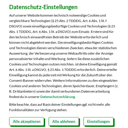
Dein Markt:
Datenschutz-Einstellungen
MARKTKAUF Markkleeberg
Städtelner Straße 54
Auf unserer Website kommen technisch notwendige Cookies und
04416 Markkleeberg
vergleichbare Technologien (§ 25 Abs. 2 TDDDG, Art. 6 Abs. 1 lit. f
DSGVO) sowie einwilligungsbedürftige Cookies und Technologien (§ 25
Telefon:
0341 35390
Abs. 1 TDDDG, Art. 6 Abs. 1 lit. a DSGVO) zum Einsatz. Erstere sind für
den technisch einwandfreien Betrieb der Website erforderlich und
können nicht abgelehnt werden. Die einwilligungsbedürftigen Cookies
Markt ändern
und Technologien dienen verschiedenen Zwecken, etwa der statistischen
Auswertung, der Verbesserung unseres Webauftritts oder der Anzeige
Öffnungszeiten diese Woche:
personalisierter Inhalte und Werbung. Sofern Sie diese zusätzlichen
Cookies und Technologien nutzen möchten, ist deine Einwilligung gemäß
Mo:
07:00 – 20:00 Uhr
Art. 6 Abs. 1 lit. a DSGVO, § 25 Abs. 1 TDDDG erforderlich. Deine erteilte
Di:
07:00 – 20:00 Uhr
Einwilligung kannst du jederzeit mit Wirkung für die Zukunft über den
Consent-Banner widerrufen. Weitere Informationen zu den eingesetzten
Mi:
07:00 – 20:00 Uhr
Cookies und anderen Technologien, deren Speicherdauer, Empfängern (z.
Do:
07:00 – 21:00 Uhr
B. Drittanbietern) sowie der damit verbundenen Datenverarbeitung
Fr:
07:00 – 21:00 Uhr
findest du in unserer
Datenschutzerklärung
.
Sa:
07:00 – 21:00 Uhr
Bitte beachte, dass auf Basis deiner Einstellungen ggf. nicht mehr alle
Funktionalitäten zur Verfügung stehen.
Alle akzeptieren
Alle ablehnen
Einstellungen
Copyright 2026 © MARKTKAUF
Datenschutz
Impressum