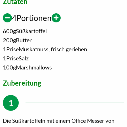
Zutaten
4
Portionen
600
g
Süßkartoffel
200
g
Butter
1
Prise
Muskatnuss, frisch gerieben
1
Prise
Salz
100
g
Marshmallows
Zubereitung
Die Süßkartoffeln mit einem Office Messer von