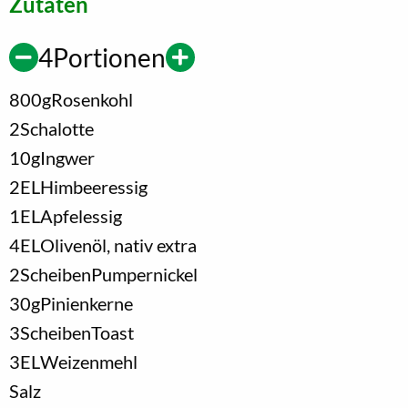
Zutaten
4
Portionen
800
g
Rosenkohl
2
Schalotte
10
g
Ingwer
2
EL
Himbeeressig
1
EL
Apfelessig
4
EL
Olivenöl, nativ extra
2
Scheiben
Pumpernickel
30
g
Pinienkerne
3
Scheiben
Toast
3
EL
Weizenmehl
Salz