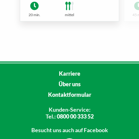
20 min.
mittel
45 
Karriere
Über uns
Kontaktformular
Kunden-Service:
Tel.:
0800 00 333 52
Besucht uns
auch auf Facebook