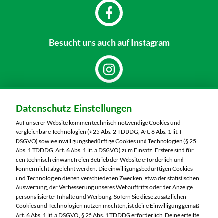
Besucht uns
auch auf Instagram
Dein Markt:
Datenschutz-Einstellungen
MARKTKAUF Markkleeberg
Städtelner Straße 54
Auf unserer Website kommen technisch notwendige Cookies und
04416 Markkleeberg
vergleichbare Technologien (§ 25 Abs. 2 TDDDG, Art. 6 Abs. 1 lit. f
DSGVO) sowie einwilligungsbedürftige Cookies und Technologien (§ 25
Telefon:
0341 35390
Abs. 1 TDDDG, Art. 6 Abs. 1 lit. a DSGVO) zum Einsatz. Erstere sind für
den technisch einwandfreien Betrieb der Website erforderlich und
können nicht abgelehnt werden. Die einwilligungsbedürftigen Cookies
Markt ändern
und Technologien dienen verschiedenen Zwecken, etwa der statistischen
Auswertung, der Verbesserung unseres Webauftritts oder der Anzeige
Öffnungszeiten diese Woche:
personalisierter Inhalte und Werbung. Sofern Sie diese zusätzlichen
Cookies und Technologien nutzen möchten, ist deine Einwilligung gemäß
Mo:
07:00 – 20:00 Uhr
Art. 6 Abs. 1 lit. a DSGVO, § 25 Abs. 1 TDDDG erforderlich. Deine erteilte