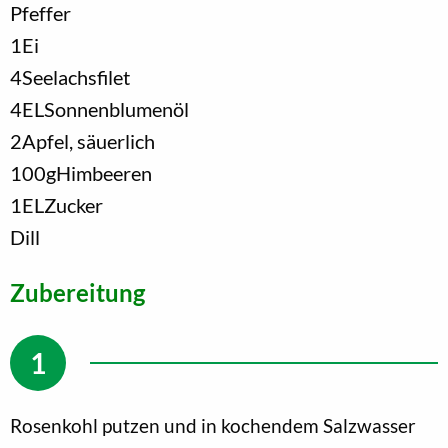
Pfeffer
1
Ei
4
Seelachsfilet
4
EL
Sonnenblumenöl
2
Apfel, säuerlich
100
g
Himbeeren
1
EL
Zucker
Dill
Zubereitung
Rosenkohl putzen und in kochendem Salzwasser