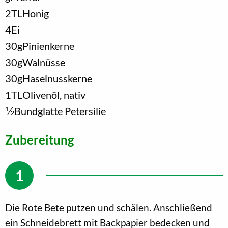
2
TL
Honig
4
Ei
30
g
Pinienkerne
30
g
Walnüsse
30
g
Haselnusskerne
1
TL
Olivenöl, nativ
1/2
Bund
glatte Petersilie
Zubereitung
Die Rote Bete putzen und schälen. Anschließend
ein Schneidebrett mit Backpapier bedecken und