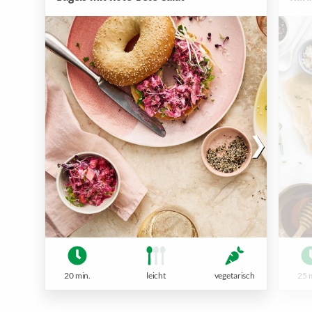
20 min.
leicht
vegetarisch
25 