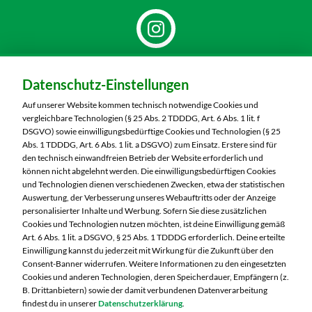
Dein Markt:
Datenschutz-Einstellungen
MARKTKAUF Markkleeberg
Städtelner Straße 54
Auf unserer Website kommen technisch notwendige Cookies und
04416 Markkleeberg
vergleichbare Technologien (§ 25 Abs. 2 TDDDG, Art. 6 Abs. 1 lit. f
DSGVO) sowie einwilligungsbedürftige Cookies und Technologien (§ 25
Telefon:
0341 35390
Abs. 1 TDDDG, Art. 6 Abs. 1 lit. a DSGVO) zum Einsatz. Erstere sind für
den technisch einwandfreien Betrieb der Website erforderlich und
können nicht abgelehnt werden. Die einwilligungsbedürftigen Cookies
Markt ändern
und Technologien dienen verschiedenen Zwecken, etwa der statistischen
Auswertung, der Verbesserung unseres Webauftritts oder der Anzeige
Öffnungszeiten diese Woche:
personalisierter Inhalte und Werbung. Sofern Sie diese zusätzlichen
Cookies und Technologien nutzen möchten, ist deine Einwilligung gemäß
Mo:
07:00 – 20:00 Uhr
Art. 6 Abs. 1 lit. a DSGVO, § 25 Abs. 1 TDDDG erforderlich. Deine erteilte
Di:
07:00 – 20:00 Uhr
Einwilligung kannst du jederzeit mit Wirkung für die Zukunft über den
Consent-Banner widerrufen. Weitere Informationen zu den eingesetzten
Mi:
07:00 – 20:00 Uhr
Cookies und anderen Technologien, deren Speicherdauer, Empfängern (z.
Do:
07:00 – 21:00 Uhr
B. Drittanbietern) sowie der damit verbundenen Datenverarbeitung
Fr:
07:00 – 21:00 Uhr
findest du in unserer
Datenschutzerklärung
.