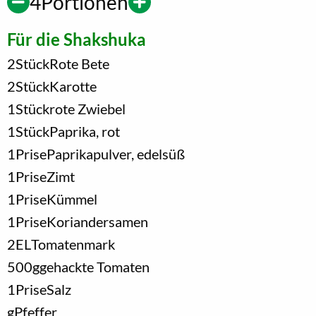
4
Portionen
Für die Shakshuka
2
Stück
Rote Bete
2
Stück
Karotte
1
Stück
rote Zwiebel
1
Stück
Paprika, rot
1
Prise
Paprikapulver, edelsüß
1
Prise
Zimt
1
Prise
Kümmel
1
Prise
Koriandersamen
2
EL
Tomatenmark
500
g
gehackte Tomaten
1
Prise
Salz
g
Pfeffer