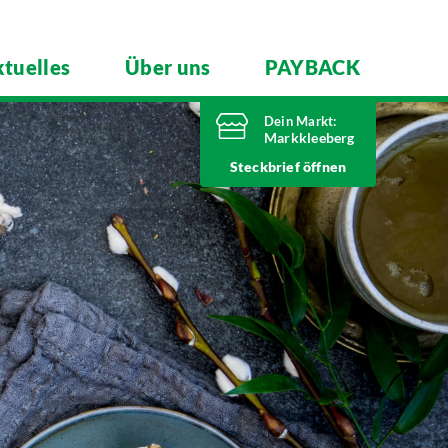
tuelles
Über uns
PAYBACK
Dein Markt:
Markkleeberg
Heute bis
Steckbrief
21 Uhr geöffnet
Telefonnummer
0341 35390
Städtelner Straße 54
04416 Markkleeberg
Markt ändern