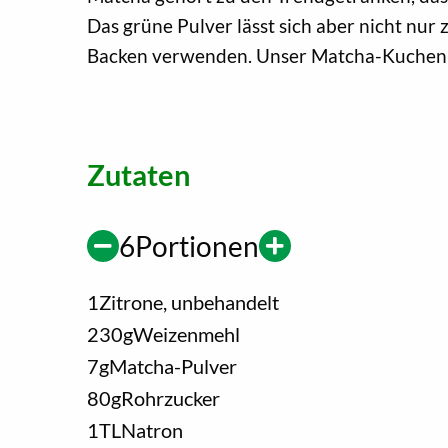
Das grüne Pulver lässt sich aber nicht nu
Backen verwenden. Unser Matcha-Kuchen 
Zutaten
6
Portionen
1
Zitrone, unbehandelt
230
g
Weizenmehl
7
g
Matcha-Pulver
80
g
Rohrzucker
1
TL
Natron