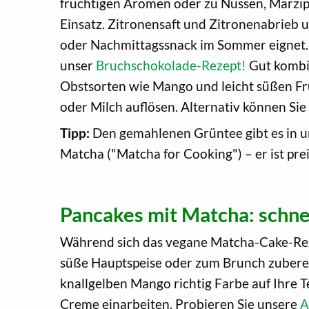
fruchtigen Aromen oder zu Nüssen, Marzip
Einsatz. Zitronensaft und Zitronenabrieb 
oder Nachmittagssnack im Sommer eignet.
unser
Bruchschokolade-Rezept!
Gut kombin
Obstsorten wie Mango und leicht süßen Frü
oder Milch auflösen. Alternativ können S
Tipp:
Den gemahlenen Grüntee gibt es in u
Matcha ("Matcha for Cooking") – er ist pre
Pancakes mit Matcha: schne
Während sich das vegane Matcha-Cake-Rezep
süße Hauptspeise oder zum Brunch zuberei
knallgelben Mango richtig Farbe auf Ihre Te
Creme einarbeiten. Probieren Sie unsere
A