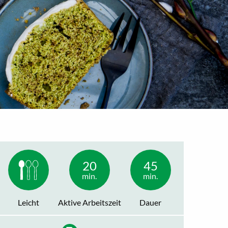
20
45
min.
min.
Leicht
Aktive Arbeitszeit
Dauer