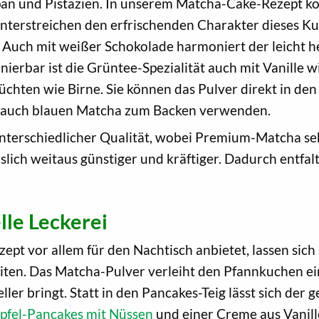
an und Pistazien. In unserem Matcha-Cake-Rezept ko
unterstreichen den erfrischenden Charakter dieses Ku
 Auch mit weißer Schokolade harmoniert der leicht 
ierbar ist die Grüntee-Spezialität auch mit Vanille 
chten wie Birne. Sie können das Pulver direkt in den
ie auch blauen Matcha zum Backen verwenden.
nterschiedlicher Qualität, wobei Premium-Matcha seh
islich weitaus günstiger und kräftiger. Dadurch entfa
lle Leckerei
t vor allem für den Nachtisch anbietet, lassen sich
ten. Das Matcha-Pulver verleiht den Pfannkuchen ein
ller bringt. Statt in den Pancakes-Teig lässt sich der
pfel-Pancakes mit Nüssen
und einer Creme aus Vanill