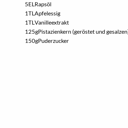
5
EL
Rapsöl
1
TL
Apfelessig
1
TL
Vanilleextrakt
125
g
Pistazienkern (geröstet und gesalzen
150
g
Puderzucker